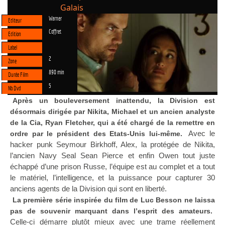
Galais
Warner
Editeur
Coffret
Edition
Label
2
Zone
890 min
Durée Film
5
Nb Dvd
Après un bouleversement inattendu, la Division est
désormais dirigée par Nikita, Michael et un ancien analyste
de la Cia, Ryan Fletcher, qui a été chargé de la remettre en
Avec le
ordre par le président des Etats-Unis lui-même.
hacker punk Seymour Birkhoff, Alex, la protégée de Nikita,
l’ancien Navy Seal Sean Pierce et enfin Owen tout juste
échappé d’une prison Russe, l’équipe est au complet et a tout
le matériel, l’intelligence, et la puissance pour capturer 30
anciens agents de la Division qui sont en liberté.
La première série inspirée du film de Luc Besson ne laissa
pas de souvenir marquant dans l’esprit des amateurs.
Celle-ci démarre plutôt mieux avec une trame réellement