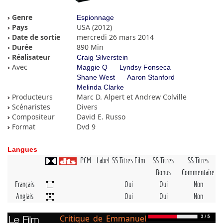
Genre
Espionnage
Pays
USA (2012)
Date de sortie
mercredi 26 mars 2014
Durée
890 Min
Réalisateur
Craig Silverstein
Avec
Maggie Q
Lyndsy Fonseca
Shane West
Aaron Stanford
Melinda Clarke
Producteurs
Marc D. Alpert et Andrew Colville
Scénaristes
Divers
Compositeur
David E. Russo
Format
Dvd 9
Langues
PCM
Label
SS.Titres Film
SS.Titres
SS.Titres
Bonus
Commentaire
Français
Oui
Oui
Non
Anglais
Oui
Oui
Non
Critique de Emmanuel
Le Film