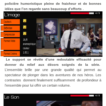
policière humoristique pleine de fraicheur et de bonnes
.
idées que l’on regarde sans beaucoup d’efforts
L'image
Couleurs
Définition
Compression
16/9
Format Vidéo
anamorphique
couleur
1.85:1
Format Cinéma
Le support se révèle d’une redoutable efficacité pour
donner du relief aux décors soignés de la série.
L’ensemble brille par une grande qualité qui permet au
spectateur de plonger dans les aventures de nos héros. Les
contrastes donnent finalement suffisamment de profondeur à
l’ensemble pour lui offrir un certain volume.
Le Son