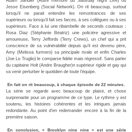
Adam Sandler (Autre membre du Saturday Night Live) ou
Jesse Eisenberg (Social Network). On rit beaucoup, surtout
lorsqu’il ne parait entendre les remontrances de ses
supérieurs ou lorsqu’il fait ses farces, à ses collègues ou à ses
supérieurs. Face à lui une ribambelle de seconds couteaux :
Rosa Diaz (Stéphanie Béatriz) une policière agressive et
amoureuse, Terry Jeffords (Terry Crews), un chef qui a prit
conscience de sa vulnérabilité depuis qu’il est devenu père,
Amy (Melissa furmero) sa principale rivale et enfin Charles
(Joe Lo Truglio) le comparse fidèle mais régressif. Sans parler
du capitaine Holt (Andre Braugher)n supérieur rigide et gay qui
va venir perturber le quotidien de toute l’équipe.
En fait on rit beaucoup, à chaque épisode de 22 minutes.
La série se regarde avec beaucoup de plaisir, et chose
surprenante pour un programme de ce type. Le rythme y est
soutenu, les histoires cohérentes et les intrigues jamais
redondante. Au point d’en redemander encore à la fin de la
première saison.
En conclusion, « Brooklyn nine nine » est une série