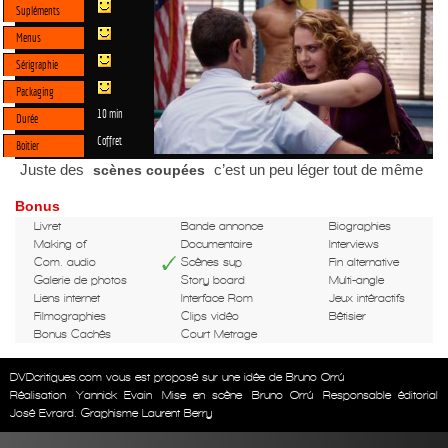
Supléments
Menus
Sérigraphie
Packaging
10 min
Durée
Coffret
Boitier
Juste des
c’est un peu léger tout de même
scènes coupées
Bonus
Livret
Bande annonce
Biographies
Making of
Documentaire
Interviews
Com. audio
Scènes sup
Fin alternative
Galerie de photos
Story board
Multi-angle
Liens internet
Interface Rom
Jeux intéractifs
Filmographies
Clips vidéo
Bêtisier
Bonus Cachés
Court Metrage
DVDcritiques.com vous est proposé sur une idée de Bruno Orrú
Réalisation
Yannick Evain
Mise en scène
Bruno Orrú
Responsable éditorial
José Evrard. Graphisme Laurent Berry