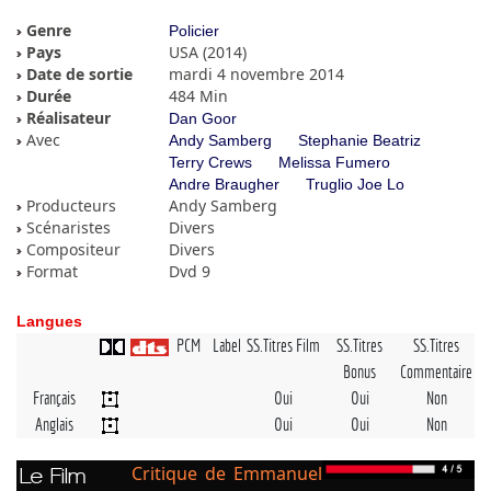
Genre
Policier
Pays
USA (2014)
Date de sortie
mardi 4 novembre 2014
Durée
484 Min
Réalisateur
Dan Goor
Avec
Andy Samberg
Stephanie Beatriz
Terry Crews
Melissa Fumero
Andre Braugher
Truglio Joe Lo
Producteurs
Andy Samberg
Scénaristes
Divers
Compositeur
Divers
Format
Dvd 9
Langues
PCM
Label
SS.Titres Film
SS.Titres
SS.Titres
Bonus
Commentaire
Français
Oui
Oui
Non
Anglais
Oui
Oui
Non
Critique de Emmanuel
Le Film