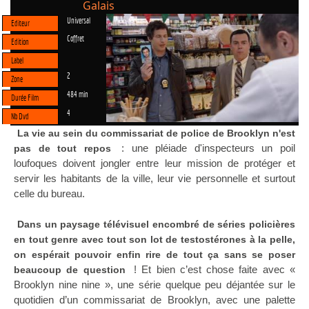
Galais
Universal
Editeur
Coffret
Edition
Label
2
Zone
484 min
Durée Film
4
Nb Dvd
La vie au sein du commissariat de police de Brooklyn n'est
: une pléiade d'inspecteurs un poil
pas de tout repos
loufoques doivent jongler entre leur mission de protéger et
servir les habitants de la ville, leur vie personnelle et surtout
celle du bureau.
Dans un paysage télévisuel encombré de séries policières
en tout genre avec tout son lot de testostérones à la pelle,
on espérait pouvoir enfin rire de tout ça sans se poser
! Et bien c’est chose faite avec «
beaucoup de question
Brooklyn nine nine », une série quelque peu déjantée sur le
quotidien d’un commissariat de Brooklyn, avec une palette