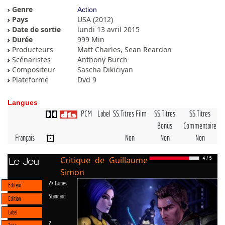
Genre
Action
Pays
USA (2012)
Date de sortie
lundi 13 avril 2015
Durée
999 Min
Producteurs
Matt Charles, Sean Reardon
Scénaristes
Anthony Burch
Compositeur
Sascha Dikiciyan
Plateforme
Dvd 9
Langues
PCM
Label
SS.Titres Film
SS.Titres
SS.Titres
Bonus
Commentaire
Français
Non
Non
Non
Critique de Guillaume
Le Jeu
Simon
2K Games
Editeur
Standard
Edition
Label
2