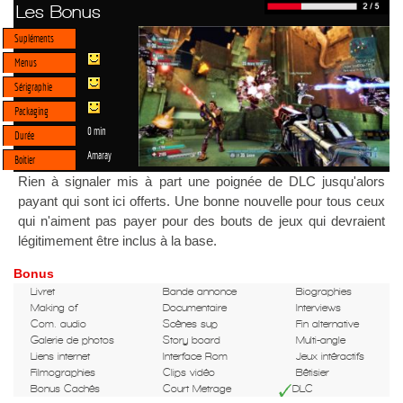
Les Bonus
Supléments
Menus
Sérigraphie
Packaging
0 min
Durée
Amaray
Boitier
Rien à signaler mis à part une poignée de DLC jusqu'alors
payant qui sont ici offerts. Une bonne nouvelle pour tous ceux
qui n'aiment pas payer pour des bouts de jeux qui devraient
légitimement être inclus à la base.
Bonus
Livret
Bande annonce
Biographies
Making of
Documentaire
Interviews
Com. audio
Scènes sup
Fin alternative
Galerie de photos
Story board
Multi-angle
Liens internet
Interface Rom
Jeux intéractifs
Filmographies
Clips vidéo
Bêtisier
Bonus Cachés
Court Metrage
DLC