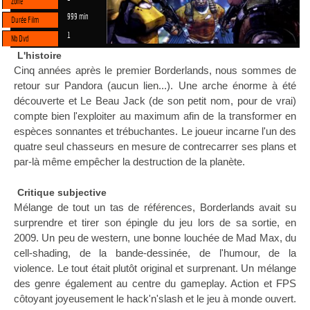
Zone
999 min
Durée Film
1
Nb Dvd
L'histoire
Cinq années après le premier Borderlands, nous sommes de
retour sur Pandora (aucun lien...). Une arche énorme à été
découverte et Le Beau Jack (de son petit nom, pour de vrai)
compte bien l'exploiter au maximum afin de la transformer en
espèces sonnantes et trébuchantes. Le joueur incarne l'un des
quatre seul chasseurs en mesure de contrecarrer ses plans et
par-là même empêcher la destruction de la planète.
Critique subjective
Mélange de tout un tas de références, Borderlands avait su
surprendre et tirer son épingle du jeu lors de sa sortie, en
2009. Un peu de western, une bonne louchée de Mad Max, du
cell-shading, de la bande-dessinée, de l'humour, de la
violence. Le tout était plutôt original et surprenant. Un mélange
des genre également au centre du gameplay. Action et FPS
côtoyant joyeusement le hack'n'slash et le jeu à monde ouvert.