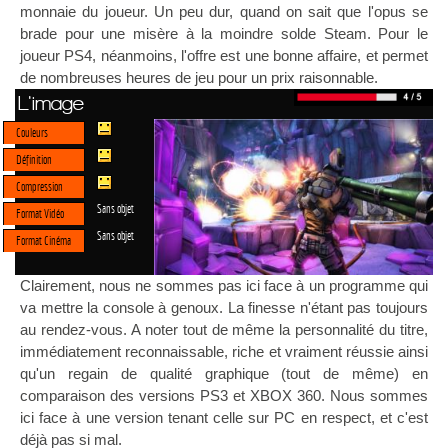
monnaie du joueur. Un peu dur, quand on sait que l'opus se
brade pour une misère à la moindre solde Steam. Pour le
joueur PS4, néanmoins, l'offre est une bonne affaire, et permet
de nombreuses heures de jeu pour un prix raisonnable.
L'image
Couleurs
Définition
Compression
Sans objet
Format Vidéo
Sans objet
Format Cinéma
Clairement, nous ne sommes pas ici face à un programme qui
va mettre la console à genoux. La finesse n'étant pas toujours
au rendez-vous. A noter tout de même la personnalité du titre,
immédiatement reconnaissable, riche et vraiment réussie ainsi
qu'un regain de qualité graphique (tout de même) en
comparaison des versions PS3 et XBOX 360. Nous sommes
ici face à une version tenant celle sur PC en respect, et c'est
déjà pas si mal.