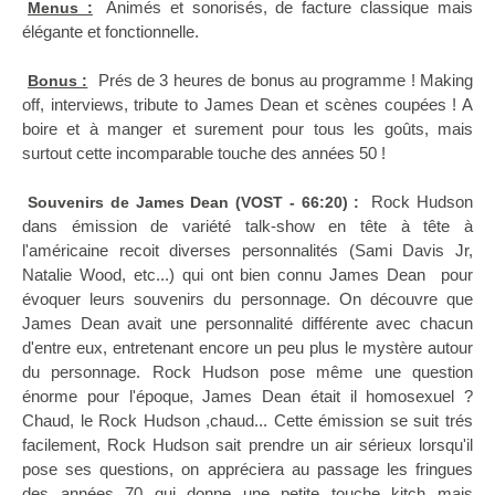
Animés et sonorisés, de facture classique mais
Menus :
élégante et fonctionnelle.
Prés de 3 heures de bonus au programme ! Making
Bonus :
off, interviews, tribute to James Dean et scènes coupées ! A
boire et à manger et surement pour tous les goûts, mais
surtout cette incomparable touche des années 50 !
Rock Hudson
Souvenirs de James Dean (VOST - 66:20) :
dans émission de variété talk-show en tête à tête à
l'américaine recoit diverses personnalités (Sami Davis Jr,
Natalie Wood, etc...) qui ont bien connu James Dean pour
évoquer leurs souvenirs du personnage. On découvre que
James Dean avait une personnalité différente avec chacun
d'entre eux, entretenant encore un peu plus le mystère autour
du personnage. Rock Hudson pose même une question
énorme pour l'époque, James Dean était il homosexuel ?
Chaud, le Rock Hudson ,chaud... Cette émission se suit trés
facilement, Rock Hudson sait prendre un air sérieux lorsqu'il
pose ses questions, on appréciera au passage les fringues
des années 70 qui donne une petite touche kitch mais