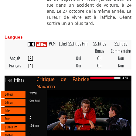
tue dans un accident de voiture, à 24
ans. Le 27 octobre de la même année, La
Fureur de vivre est à l'affiche. Géant
sortira un an plus tard.
Langues
PCM
Label
SS.Titres Film
SS.Titres
SS.Titres
Bonus
Commentaire
Anglais
Oui
Oui
Non
Français
Oui
Oui
Non
Critique de Fabrice
Le Film
Navarro
Warner
Editeur
Standard
Edition
Label
2
Zone
106 min
Durée Film
1
Nb Dvd