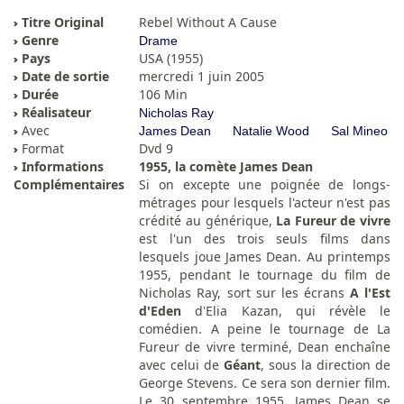
Titre Original
Rebel Without A Cause
Genre
Drame
Pays
USA (1955)
Date de sortie
mercredi 1 juin 2005
Durée
106 Min
Réalisateur
Nicholas Ray
Avec
James Dean
Natalie Wood
Sal Mineo
Format
Dvd 9
Informations
1955, la comète James Dean
Complémentaires
Si on excepte une poignée de longs-
métrages pour lesquels l'acteur n'est pas
crédité au générique,
La Fureur de vivre
est l'un des trois seuls films dans
lesquels joue James Dean. Au printemps
1955, pendant le tournage du film de
Nicholas Ray, sort sur les écrans
A l'Est
d'Eden
d'Elia Kazan, qui révèle le
comédien. A peine le tournage de La
Fureur de vivre terminé, Dean enchaîne
avec celui de
Géant
, sous la direction de
George Stevens. Ce sera son dernier film.
Le 30 septembre 1955, James Dean se