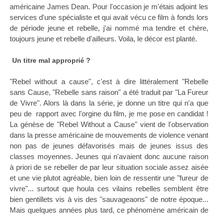
américaine James Dean. Pour l'occasion je m'étais adjoint les
services d'une spécialiste et qui avait vécu ce film à fonds lors
de période jeune et rebelle, j'ai nommé ma tendre et chère,
toujours jeune et rebelle d'ailleurs. Voila, le décor est planté.
Un titre mal approprié ?
"Rebel without a cause", c'est à dire littéralement "Rebelle
sans Cause, "Rebelle sans raison" a été traduit par "La Fureur
de Vivre". Alors là dans la série, je donne un titre qui n'a que
peu de rapport avec l'orgine du film, je me pose en candidat !
La génèse de "Rebel Without a Cause" vient de l'observation
dans la presse américaine de mouvements de violence venant
non pas de jeunes défavorisés mais de jeunes issus des
classes moyennes. Jeunes qui n'avaient donc aucune raison
à priori de se rebeller de par leur situation sociale assez aisée
et une vie plutot agréable, bien loin de ressentir une "fureur de
vivre"... surtout que houla ces vilains rebelles semblent être
bien gentillets vis à vis des "sauvageaons" de notre époque...
Mais quelques années plus tard, ce phénomène américain de