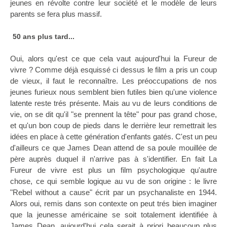
jeunes en révolte contre leur société et le modèle de leurs
parents se fera plus massif.
50 ans plus tard...
Oui, alors qu'est ce que cela vaut aujourd'hui la Fureur de
vivre ? Comme déjà esquissé ci dessus le film a pris un coup
de vieux, il faut le reconnaître. Les préoccupations de nos
jeunes furieux nous semblent bien futiles bien qu'une violence
latente reste trés présente. Mais au vu de leurs conditions de
vie, on se dit qu'il "se prennent la tête" pour pas grand chose,
et qu'un bon coup de pieds dans le derrière leur remettrait les
idées en place à cette génération d'enfants gatés. C'est un peu
d'ailleurs ce que James Dean attend de sa poule mouillée de
père auprès duquel il n'arrive pas à s'identifier. En fait La
Fureur de vivre est plus un film psychologique qu'autre
chose, ce qui semble logique au vu de son origine : le livre
"Rebel without a cause" écrit par un psychanaliste en 1944.
Alors oui, remis dans son contexte on peut trés bien imaginer
que la jeunesse américaine se soit totalement identifiée à
James Dean, aujourd'hui cela serait à priori beaucoup plus