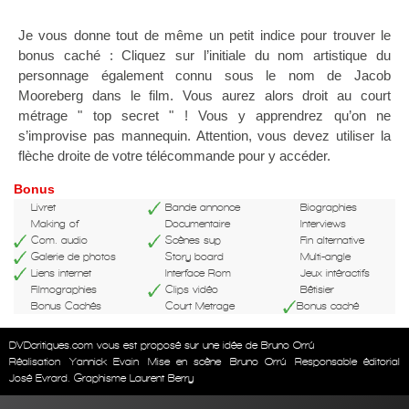
Je vous donne tout de même un petit indice pour trouver le
bonus caché : Cliquez sur l’initiale du nom artistique du
personnage également connu sous le nom de Jacob
Mooreberg dans le film. Vous aurez alors droit au court
métrage " top secret " ! Vous y apprendrez qu’on ne
s’improvise pas mannequin. Attention, vous devez utiliser la
flèche droite de votre télécommande pour y accéder.
Bonus
Livret
Bande annonce
Biographies
Making of
Documentaire
Interviews
Com. audio
Scènes sup
Fin alternative
Galerie de photos
Story board
Multi-angle
Liens internet
Interface Rom
Jeux intéractifs
Filmographies
Clips vidéo
Bêtisier
Bonus Cachés
Court Metrage
Bonus caché
DVDcritiques.com vous est proposé sur une idée de Bruno Orrú
Réalisation
Yannick Evain
Mise en scène
Bruno Orrú
Responsable éditorial
José Evrard. Graphisme Laurent Berry