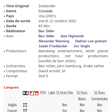
Titre Original
Zoolander
Genre
Comédie
Pays
Usa (2001)
Date de sortie
mardi 22 octobre 2002
Durée
85 Min
Réalisateur
Ben Stiller
Avec
Ben Stiller
Asio Highsmith
Alexander Manning
Nathan Lee graham
Judah Friedlander
Jon Voight
Producteurs
Mandalay entertainment, tenth planet
productions, red hour productions
(société de ben stiller)
Scénaristes
Ben stiller, john hamburg, drake sather
Compositeur
David arnold, bt
Format
Dvd 9
Langues
PCM
Label
SS.Titres Film
SS.Titres
SS.Titres
Bonus
Commentaire
Anglais
Non
Non
Non
Français
Oui
Non
Non