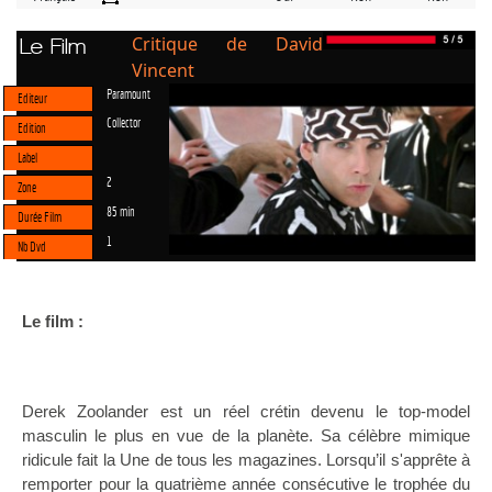
Critique de David
Le Film
Vincent
Paramount
Editeur
Collector
Edition
Label
2
Zone
85 min
Durée Film
1
Nb Dvd
Le film :
Derek Zoolander est un réel crétin devenu le top-model
masculin le plus en vue de la planète. Sa célèbre mimique
ridicule fait la Une de tous les magazines. Lorsqu’il s'apprête à
remporter pour la quatrième année consécutive le trophée du