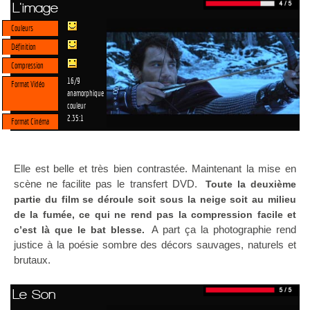
L'image
Couleurs
Définition
Compression
16/9
Format Vidéo
anamorphique
couleur
2.35:1
Format Cinéma
Elle est belle et très bien contrastée. Maintenant la mise en
scène ne facilite pas le transfert DVD.
Toute la deuxième
partie du film se déroule soit sous la neige soit au milieu
de la fumée, ce qui ne rend pas la compression facile et
A part ça la photographie rend
c’est là que le bat blesse.
justice à la poésie sombre des décors sauvages, naturels et
brutaux.
Le Son