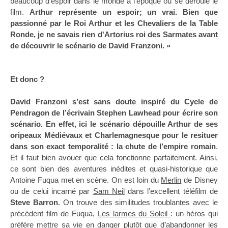
beaucoup d'espoir dans le monde à l'époque où se déroule le
film.
Arthur représente un espoir; un vrai. Bien que
passionné par le Roi Arthur et les Chevaliers de
la Table
Ronde
, je ne savais rien d'Artorius roi des Sarmates avant
de découvrir le scénario de David Franzoni. »
Et donc ?
David Franzoni s’est sans doute inspiré du Cycle de
Pendragon de l’écrivain Stephen Lawhead pour écrire son
scénario. En effet, ici le scénario dépouille Arthur de ses
oripeaux Médiévaux et Charlemagnesque pour le resituer
dans son exact temporalité : la chute de l’empire romain
.
Et il faut bien avouer que cela fonctionne parfaitement. Ainsi,
ce sont bien des aventures inédites et quasi-historique que
Antoine Fuqua met en scène. On est loin du
Merlin
de Disney
ou de celui incarné par
Sam Neil
dans l’excellent téléfilm de
Steve Barron
. On trouve des similitudes troublantes avec le
précédent film de Fuqua,
Les larmes du Soleil
: un héros qui
préfère mettre sa vie en danger plutôt que d’abandonner les