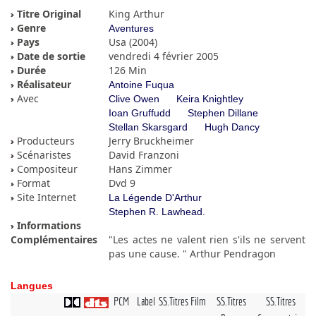
Titre Original
King Arthur
Genre
Aventures
Pays
Usa (2004)
Date de sortie
vendredi 4 février 2005
Durée
126 Min
Réalisateur
Antoine Fuqua
Avec
Clive Owen
Keira Knightley
Ioan Gruffudd
Stephen Dillane
Stellan Skarsgard
Hugh Dancy
Producteurs
Jerry Bruckheimer
Scénaristes
David Franzoni
Compositeur
Hans Zimmer
Format
Dvd 9
Site Internet
La Légende D'Arthur
Stephen R. Lawhead.
Informations
Complémentaires
"Les actes ne valent rien s'ils ne servent
pas une cause. " Arthur Pendragon
Langues
PCM
Label
SS.Titres Film
SS.Titres
SS.Titres