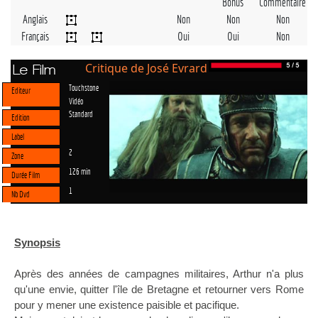
Bonus
Commentaire
Anglais
Non
Non
Non
Français
Oui
Oui
Non
Critique de José Evrard
Le Film
Touchstone
Editeur
Vidéo
Standard
Edition
Label
2
Zone
126 min
Durée Film
1
Nb Dvd
Synopsis
Après des années de campagnes militaires, Arthur n'a plus
qu'une envie, quitter l'île de Bretagne et retourner vers Rome
pour y mener une existence paisible et pacifique.