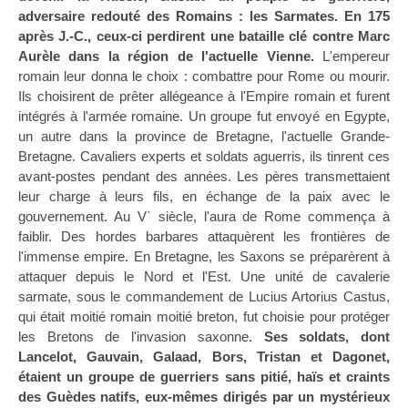
adversaire redouté des Romains : les Sarmates. En 175
après J.-C., ceux-ci perdirent une bataille clé contre Marc
Aurèle dans la région de l'actuelle Vienne.
L'empereur
romain leur donna le choix : combattre pour Rome ou mourir.
Ils choisirent de prêter allégeance à l'Empire romain et furent
intégrés à l'armée romaine. Un groupe fut envoyé en Egypte,
un autre dans la province de Bretagne, l'actuelle Grande-
Bretagne. Cavaliers experts et soldats aguerris, ils tinrent ces
avant-postes pendant des années. Les pères transmettaient
leur charge à leurs fils, en échange de la paix avec le
gouvernement. Au V` siècle, l'aura de Rome commença à
faiblir. Des hordes barbares attaquèrent les frontières de
l'immense empire. En Bretagne, les Saxons se préparèrent à
attaquer depuis le Nord et l'Est. Une unité de cavalerie
sarmate, sous le commandement de Lucius Artorius Castus,
qui était moitié romain moitié breton, fut choisie pour protéger
les Bretons de l'invasion saxonne.
Ses soldats, dont
Lancelot, Gauvain, Galaad, Bors, Tristan et Dagonet,
étaient un groupe de guerriers sans pitié, haïs et craints
des Guèdes natifs, eux-mêmes dirigés par un mystérieux