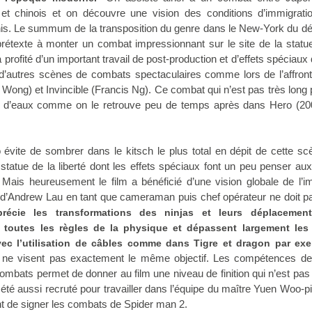
 et chinois et on découvre une vision des conditions d’immigrati
nis. Le summum de la transposition du genre dans le New-York du dé
rétexte à monter un combat impressionnant sur le site de la statue
a profité d’un important travail de post-production et d’effets spéciaux 
à d’autres scènes de combats spectaculaires comme lors de l’affro
 Wong) et Invincible (Francis Ng). Ce combat qui n’est pas très long 
ts d’eaux comme on le retrouve peu de temps après dans Hero (20
évite de sombrer dans le kitsch le plus total en dépit de cette s
 statue de la liberté dont les effets spéciaux font un peu penser aux
Mais heureusement le film a bénéficié d’une vision globale de l’i
e d’Andrew Lau en tant que cameraman puis chef opérateur ne doit p
récie les transformations des ninjas et leurs déplacemen
e toutes les règles de la physique et dépassent largement les 
ec l’utilisation de câbles comme dans Tigre et dragon par exe
s ne visent pas exactement le même objectif. Les compétences d
ombats permet de donner au film une niveau de finition qui n’est pa
 été aussi recruté pour travailler dans l’équipe du maître Yuen Woo-p
ant de signer les combats de Spider man 2.