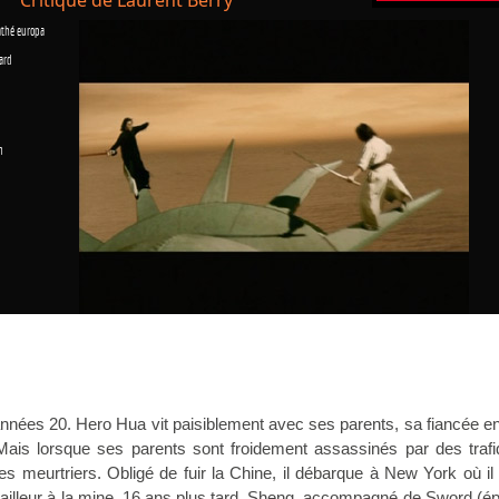
athé europa
ard
n
nnées 20. Hero Hua vit paisiblement avec ses parents, sa fiancée e
ais lorsque ses parents sont froidement assassinés par des trafi
es meurtriers. Obligé de fuir la Chine, il débarque à New York où il 
lleur à la mine. 16 ans plus tard, Sheng, accompagné de Sword (ép