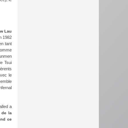
w Lau
n 1982
n tant
s comme
unmen
de
Tsui
férents
vec le
nsemble
fernal
lled a
 de la
end ce