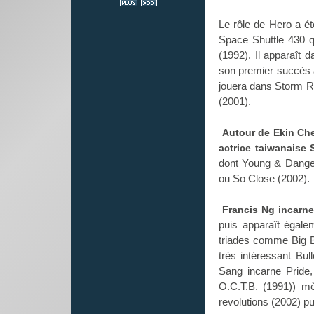
Le rôle de Hero a ét
Space Shuttle 430 q
(1992). Il apparaît 
son premier succès a
jouera dans Storm R
(2001).
Autour de Ekin Che
actrice taiwanaise 
dont Young & Dange
ou So Close (2002).
Francis Ng
incarne
puis apparaît égale
triades comme
Big 
très intéressant Bu
Sang
incarne Pride
O.C.T.B.
(1991)) mèn
revolutions
(2002) pu