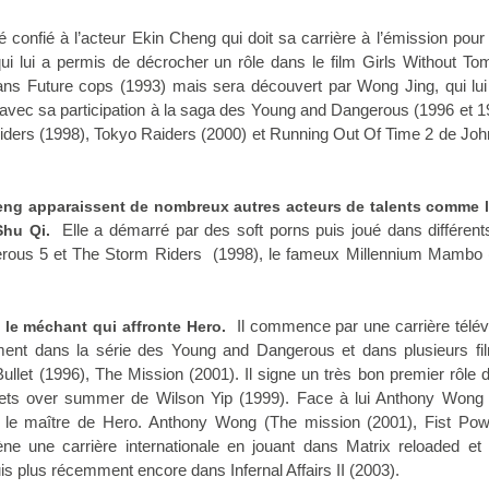
é confié à l’acteur Ekin Cheng qui doit sa carrière à l’émission pour
ui lui a permis de décrocher un rôle dans le film Girls Without To
dans Future cops (1993) mais sera découvert par Wong Jing, qui lui 
vec sa participation à la saga des Young and Dangerous (1996 et 19
iders (1998), Tokyo Raiders (2000) et Running Out Of Time 2 de
Joh
ng apparaissent de nombreux autres acteurs de talents comme la
Elle a démarré par des soft porns puis joué dans différent
Shu Qi.
rous 5 et The Storm Riders (1998), le fameux Millennium Mambo 
Il commence par une carrière télév
 le méchant qui affronte Hero.
ment dans la série des Young and Dangerous et dans plusieurs fi
Bullet
(1996),
The Mission
(2001). Il signe un très bon premier rôle 
llets over summer de Wilson Yip (1999). Face à lui
Anthony Wong
, le maître de Hero. Anthony Wong (The mission (2001),
Fist Po
e une carrière internationale en jouant dans
Matrix reloaded
e
is plus récemment encore dans Infernal Affairs II (2003).