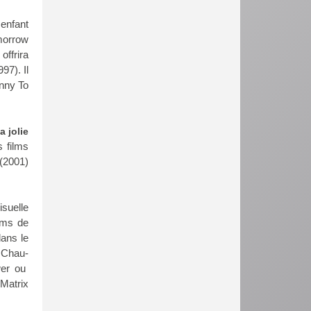
 enfant
morrow
offrira
97). Il
nny To
 jolie
s films
(2001)
isuelle
lms de
dans le
 Chau-
wer
ou
t
Matrix