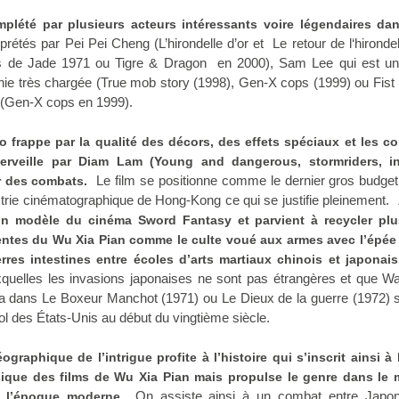
mplété par plusieurs acteurs intéressants voire légendaires da
prétés par Pei Pei Cheng (L’hirondelle d’or et Le retour de l‘hirondel
es de Jade 1971 ou Tigre & Dragon en 2000),
Sam Lee
qui est u
hie très chargée (
True mob story
(1998),
Gen-X cops
(1999) ou
Fist
 (Gen-X cops en 1999).
o frappe par la qualité des décors, des effets spéciaux et les c
erveille par Diam Lam (Young and dangerous, stormriders, in
Le film se positionne comme le dernier gros budget
ur des combats.
strie cinématographique de Hong-Kong ce qui se justifie pleinement.
un modèle du cinéma Sword Fantasy et parvient à recycler plu
entes du Wu Xia Pian comme le culte voué aux armes avec l’épée
res intestines entre écoles d’arts martiaux chinois et japonai
uxquelles les invasions japonaises ne sont pas étrangères et que 
ra dans
Le Boxeur Manchot (1971) ou Le Dieux de la guerre (1972)
ol des États-Unis au début du vingtième siècle.
raphique de l’intrigue profite à l’histoire qui s’inscrit ainsi à 
sique des films de Wu Xia Pian mais propulse le genre dans le
On assiste ainsi à un combat entre Japon
s l’époque moderne.