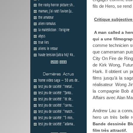
the rocky horror picture sh...
fils de Hero, se rend
maman, j'ai raté l'avion (u...
the amateur
Critique subjective
alien romulus
la malédiction : l'origine
A man called a her
abyss
qui a une filmograph
true lies
comme technicien su
aliens le retour
que cameraman puis d
haute tension (ultra hd/ 4k...
City On Fire de Rin
de
Kirk Wong
, Fut
Hark
. Il obtient un
Dernières Actus
films jusqu’à la sa
home video saga — 50 ans de...
réalisateur Wong Jin
test jeu de société :"metal...
la compagnie Bob & 
test jeu de société :"fanto...
Affairs avec Alan Ma
test jeu de société :"dc de...
test jeu de société :"carnu...
Andrew Lau a connu 
test jeu de société :"match...
hero un très belle 
test jeu de société :"5 min...
test jeu de société :"adama...
Bande dessinée Blo
film très attractif.