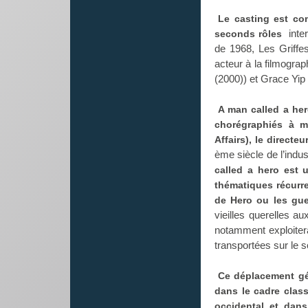
Le casting est co
inter
seconds rôles
de 1968, Les Griff
acteur à la filmograp
(2000)) et Grace Yip
A man called a her
chorégraphiés à m
Affairs), le directe
ème siècle de l’indu
called a hero est 
thématiques récurr
de Hero ou les guer
vieilles querelles a
notamment exploite
transportées sur le s
Ce déplacement géog
dans le cadre clas
occidental et dan