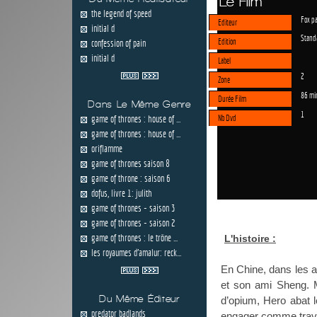
Le Film
the legend of speed
Fox p
Editeur
initial d
Stand
Edition
confession of pain
initial d
Label
2
Zone
86 mi
Durée Film
Dans Le Même Genre
1
game of thrones : house of ...
Nb Dvd
game of thrones : house of ...
oriflamme
game of thrones saison 8
game of throne : saison 6
dofus, livre 1: julith
game of thrones - saison 3
game of thrones - saison 2
game of thrones : le trône ...
L'histoire :
les royaumes d'amalur: reck...
En Chine, dans les a
et son ami Sheng. M
Du Même Éditeur
d’opium, Hero abat l
predator badlands
engager comme travai