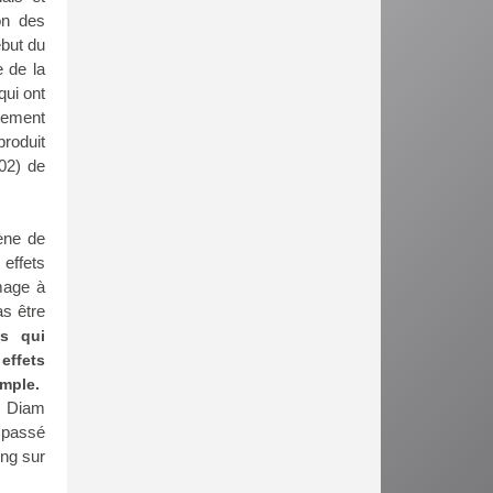
on des
but du
 de la
qui ont
ntement
produit
02) de
cène de
 effets
mage à
as être
ts qui
effets
mple.
e Diam
s passé
ing sur