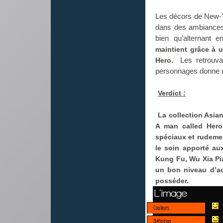
Les décors de New-Y
dans des ambiances d
bien qu’alternant 
maintient grâce à u
Les retrouvai
Hero.
personnages donne u
Verdict :
La collection Asia
A man called Hero,
spéciaux et rudemen
le soin apporté au
Kung Fu, Wu Xia Pia
un bon niveau d’ac
posséder.
L'image
Couleurs
Définition