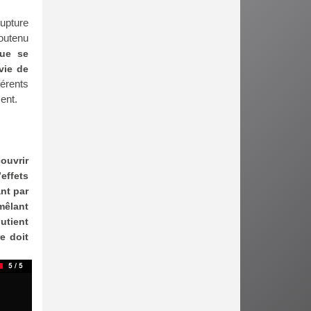
upture
soutenu
gue se
vie de
férents
ent.
ouvrir
effets
nt par
mêlant
utient
e doit