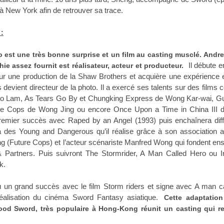
 à New York afin de retrouver sa trace.
 :
o est une très bonne surprise et un film au casting musclé.
Andre
Il débute e
ie assez fournit est réalisateur, acteur et producteur.
r une production de la Shaw Brothers et acquière une expérience e
evient directeur de la photo. Il a exercé ses talents sur des film
go Lam, As Tears Go By et
Chungking Express
de
Wong Kar-wai,
G
ure Cops de Wong Jing ou encore
Once Upon a Time in China III
 premier succès avec Raped by an Angel (1993) puis enchaînera dif
ga des Young and Dangerous qu’il réalise grâce à son association a
g (Future Cops) et l’acteur scénariste Manfred Wong qui fondent e
Partners. Puis suivront The Stormrider, A Man Called Hero ou In
k.
un grand succès avec le film Storm riders et signe avec A man ca
réalisation du cinéma Sword Fantasy asiatique.
Cette adaptation
od Sword, très populaire à Hong-Kong réunit un casting qui r