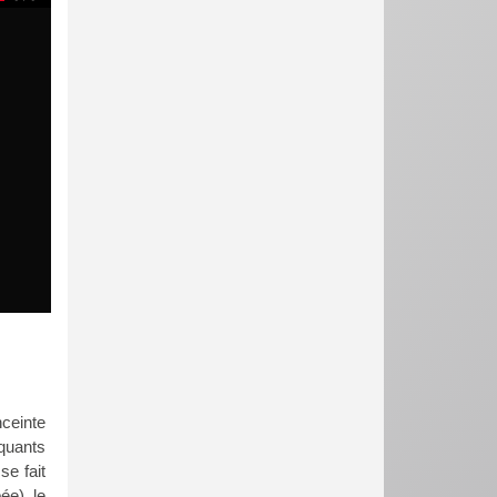
nceinte
quants
se fait
ée), le