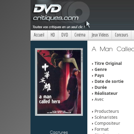
Accueil
HD
DVD
Cinéma
Jeux Videos
Concours
A Man Calle
Titre Original
Genre
Pays
Date de sortie
Durée
Réalisateur
Avec
Producteurs
Scénaristes
Compositeur
Format
Captures