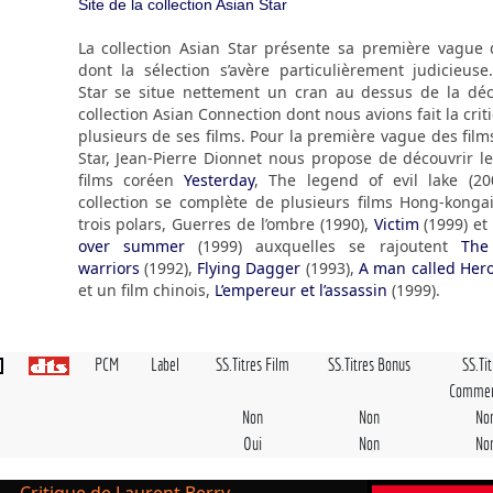
Site de la collection Asian Star
La collection Asian Star présente sa première vague 
dont la sélection s’avère particulièrement judicieuse
Star se situe nettement un cran au dessus de la dé
collection Asian Connection dont nous avions fait la crit
plusieurs de ses films. Pour la première vague des film
Star, Jean-Pierre Dionnet nous propose de découvrir l
films coréen
Yesterday
, The legend of evil lake (20
collection se complète de plusieurs films Hong-konga
trois polars, Guerres de l’ombre (1990),
Victim
(1999) et
over summer
(1999) auxquelles se rajoutent
The
warriors
(1992),
Flying Dagger
(1993),
A man called Her
et un film chinois,
L’empereur et l’assassin
(1999).
PCM
Label
SS.Titres Film
SS.Titres Bonus
SS.Ti
Commen
Non
Non
No
Oui
Non
No
Critique de Laurent Berry