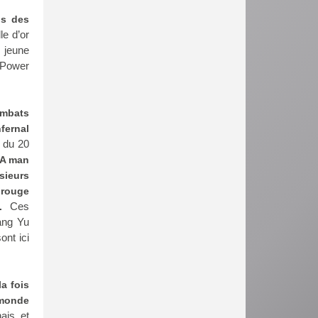
ns des
le d’or
n jeune
 Power
ombats
fernal
 du 20
A man
sieurs
 rouge
Ces
s.
Wang Yu
sont ici
la fois
 monde
ais et