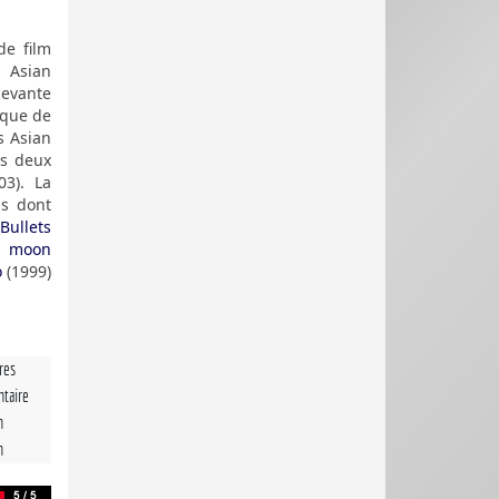
de film
. Asian
cevante
ique de
s Asian
es deux
03). La
is dont
Bullets
 moon
o
(1999)
tres
taire
n
n