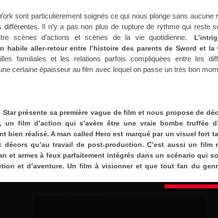
ork sont particulièrement soignés ce qui nous plonge sans aucune r
ifférentes. Il n’y a pas non plus de rupture de rythme qui reste 
entre scènes d’actions et scènes de la vie quotidienne.
L’intri
n habile aller-retour entre l’histoire des parents de Sword et la 
lles familiales et les relations parfois compliquées entre les dif
ne certaine épaisseur au film avec lequel on passe un très bon mom
n Star présente sa première vague de film et nous propose de déc
 un film d’action qui s’avère être une vraie bombe truffée d’
t bien réalisé. A man called Hero est marqué par un visuel fort ta
x décors qu’au travail de post-production. C’est aussi un film 
n et armes à feux parfaitement intégrés dans un scénario qui so
tion et d’aventure. Un film à visionner et que tout fan du genr