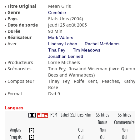
Titre Original
Mean Girls
Genre
Comédie
Pays
Etats Unis (2004)
Date de sortie
jeudi 25 août 2005
Durée
90 Min
Réalisateur
Mark Waters
Avec
Lindsay Lohan
Rachel McAdams
Tina Fey
Tim Meadows
Jonathan Bennett
Producteurs
Lorne Michaels
Scénaristes
Tina Fey, Rosalind Wiseman (livre Quenn
Bees and Wannabees)
Compositeur
Tinay Fey, Rolfe Kent, Peaches, Kathy
Rose
Format
Dvd 9
Langues
PCM
Label
SS.Titres Film
SS.Titres
SS.Titres
Bonus
Commentaire
Anglais
Oui
Non
Non
Français
Oui
Oui
Oui