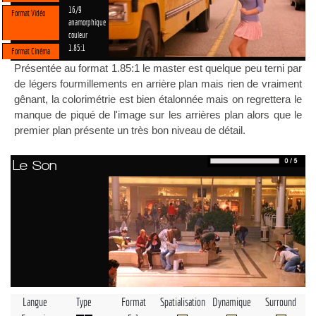
16/9
Format Vidéo
anamorphique
couleur
1.85:1
Format Cinéma
Présentée au format 1.85:1 le master est quelque peu terni par
de légers fourmillements en arrière plan mais rien de vraiment
gênant, la colorimétrie est bien étalonnée mais on regrettera le
manque de piqué de l'image sur les arrières plan alors que le
premier plan présente un très bon niveau de détail.
Le Son
Langue
Type
Format
Spatialisation
Dynamique
Surround