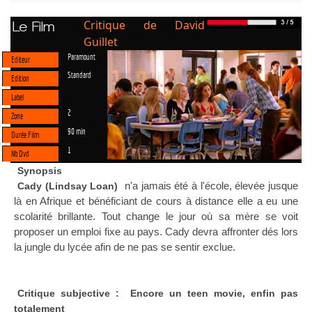
Critique de David
Le Film
Guillet
Paramount
Editeur
Standard
Edition
Label
2
Zone
90 min
Durée Film
1
Nb Dvd
Synopsis
n'a jamais été à l'école, élevée jusque
Cady (Lindsay Loan)
là en Afrique et bénéficiant de cours à distance elle a eu une
scolarité brillante. Tout change le jour où sa mère se voit
proposer un emploi fixe au pays. Cady devra affronter dés lors
la jungle du lycée afin de ne pas se sentir exclue.
Critique subjective : Encore un teen movie, enfin pas
totalement