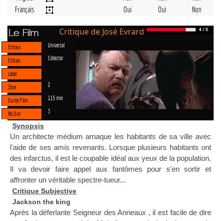
Français
Oui
Oui
Non
Critique de José Evrard
Le Film
Universal
Editeur
Collector
Edition
Label
2
Zone
115 min
Durée Film
3
Nb Dvd
Synopsis
Un architecte médium arnaque les habitants de sa ville avec
l'aide de ses amis revenants. Lorsque plusieurs habitants ont
des infarctus, il est le coupable idéal aux yeux de la population.
Il va devoir faire appel aux fantômes pour s'en sortir et
affronter un véritable spectre-tueur...
Critique Subjective
Jackson the king
Après la déferlante Seigneur des Anneaux , il est facile de dire