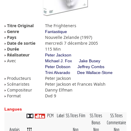
Titre Original
The Frighteners
Genre
Fantastique
Pays
Nouvelle Zelande (1997)
Date de sortie
mercredi 7 décembre 2005
Durée
115 Min
Réalisateur
Peter Jackson
Avec
Michael J. Fox
Jake Busey
Peter Dobson
Jeffrey Combs
Trini Alvarado
Dee Wallace-Stone
Producteurs
Peter Jackson
Scénaristes
Peter Jackson et Frances Walsh
Compositeur
Danny Elfman
Format
Dvd 9
Langues
PCM
Label
SS.Titres Film
SS.Titres
SS.Titres
Bonus
Commentaire
Anglais
Non
Non
Non