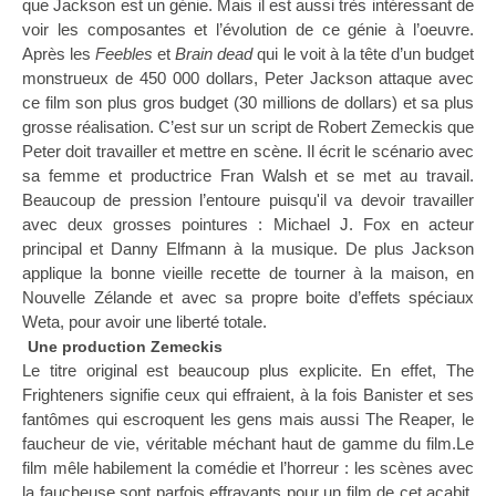
que Jackson est un génie. Mais il est aussi très intéressant de
voir les composantes et l’évolution de ce génie à l’oeuvre.
Après les
Feebles
et
Brain dead
qui le voit à la tête d’un budget
monstrueux de 450 000 dollars, Peter Jackson attaque avec
ce film son plus gros budget (30 millions de dollars) et sa plus
grosse réalisation. C’est sur un script de Robert Zemeckis que
Peter doit travailler et mettre en scène. Il écrit le scénario avec
sa femme et productrice Fran Walsh et se met au travail.
Beaucoup de pression l’entoure puisqu'il va devoir travailler
avec deux grosses pointures : Michael J. Fox en acteur
principal et Danny Elfmann à la musique. De plus Jackson
applique la bonne vieille recette de tourner à la maison, en
Nouvelle Zélande et avec sa propre boite d’effets spéciaux
Weta, pour avoir une liberté totale.
Une production Zemeckis
Le titre original est beaucoup plus explicite. En effet, The
Frighteners signifie ceux qui effraient, à la fois Banister et ses
fantômes qui escroquent les gens mais aussi The Reaper, le
faucheur de vie, véritable méchant haut de gamme du film.Le
film mêle habilement la comédie et l’horreur : les scènes avec
la faucheuse sont parfois effrayants pour un film de cet acabit.