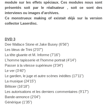
module sur les effets spéciaux. Ces modules nous sont
présentés soit par le réalisateur , soit ce sont des
interviews ou images d'archives.
Ce monstrueux making of existait déjà sur la version
collector Laserdisc.
DVD 3
Dee Wallace Stone et Jake Busey (6'56")
Les bleus de Trini (2'07")
La tête gluante et M. Informe (7'16")
L'homme tapisserie et l'homme portrait (4'14")
Passer à la vitesse supérieure (3'34")
Le ver (3'40")
Le gardien, le juge et autre scènes inédites (17'11")
La musique (24'15")
Bêtisier (16'18")
Les autorisations et les derniers commentaires (9'17")
Bande-annonce (2'04")
Générique (1'35")