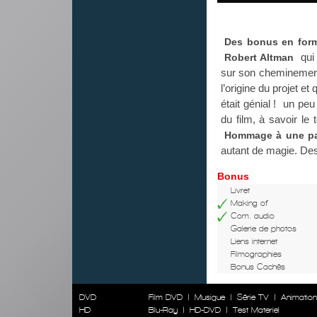
Des bonus en for
qui 
Robert Altman
sur son cheminement
l’origine du projet et
était génial ! un pe
du film, à savoir l
Hommage à une p
autant de magie. De
Bonus
Livret
Making of
Com. audio
Galerie de photos
Liens internet
Filmographies
Bonus Cachés
DVD
Film DVD
|
Musique
|
Série TV
|
Animatio
HD
Blu-Ray
|
HD-DVD
|
Test Materiel