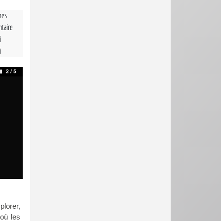
tres
taire
i
i
plorer,
où les