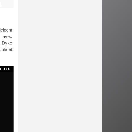
icipent
e avec
an Dyke
ple et