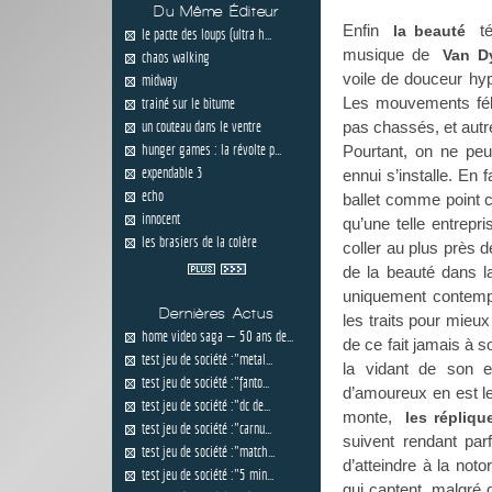
Du Même Éditeur
Enfin
té
la beauté
le pacte des loups (ultra h...
musique de
Van D
chaos walking
voile de douceur hyp
midway
Les mouvements féli
trainé sur le bitume
un couteau dans le ventre
pas chassés, et aut
hunger games : la révolte p...
Pourtant, on ne pe
expendable 3
ennui s’installe. En 
echo
ballet comme point c
innocent
qu’une telle entrepri
les brasiers de la colère
coller au plus près de
de la beauté dans l
uniquement contempla
Dernières Actus
les traits pour mieu
home video saga — 50 ans de...
de ce fait jamais à s
test jeu de société :"metal...
la vidant de son 
test jeu de société :"fanto...
d’amoureux en est le 
test jeu de société :"dc de...
monte,
les répliqu
test jeu de société :"carnu...
suivent rendant par
test jeu de société :"match...
d’atteindre à la noto
test jeu de société :"5 min...
qui captent, malgré