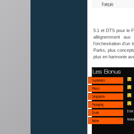
Français
5.1 et DTS pour le F
allègremment aux 
l’orchestration d’un
Parks, plus concept
plus en harmonie av
Les Bonus
Supléments
Menus
Sérigraphie
Packaging
0 min
Durée
Amara
Boitier