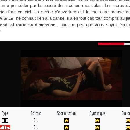
comme posséder par la beauté des scènes musicales. Les corps év
e d’arc en ciel. La scène d’ouverture est la meilleure preuve de
ne connaît rien à la danse, il a en tout cas tout compris au j
Altman
, pour un peu que vous soyez équip
end ici toute sa dimension
.
Type
Format
Spatialisation
Dynamique
Surro
5.1
5.1