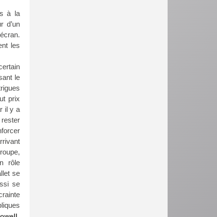
es à la
r d’un
 écran.
nt les
certain
sant le
trigues
ut prix
r il y a
rester
nforcer
rrivant
troupe,
n rôle
llet se
ssi se
rainte
pliques
owell