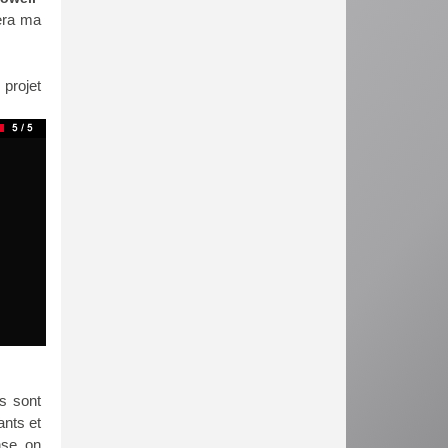
sera ma
 projet
s sont
ants et
nse, on