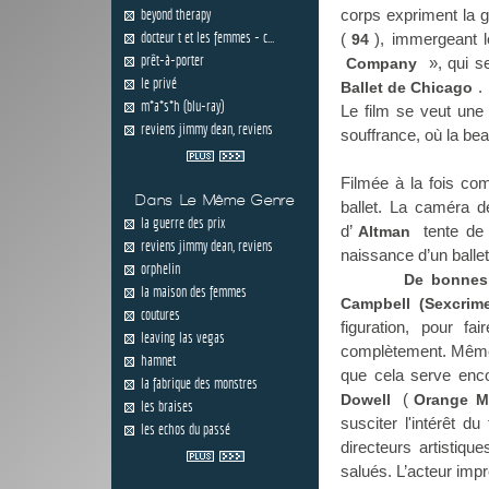
beyond therapy
corps expriment la 
docteur t et les femmes - c...
(
), immergeant l
94
prêt-à-porter
», qui s
Company
le privé
.
Ballet de Chicago
m*a*s*h (blu-ray)
Le film se veut une 
reviens jimmy dean, reviens
souffrance, où la beau
Filmée à la fois com
Dans Le Même Genre
ballet. La caméra de
la guerre des prix
d’
tente de 
Altman
reviens jimmy dean, reviens
naissance d’un ballet
orphelin
De bonnes
la maison des femmes
Campbell (Sexcrime
coutures
figuration, pour f
leaving las vegas
complètement. Même si
hamnet
que cela serve enco
la fabrique des monstres
(
Dowell
Orange M
les braises
susciter l'intérêt d
les echos du passé
directeurs artistiqu
salués. L’acteur im