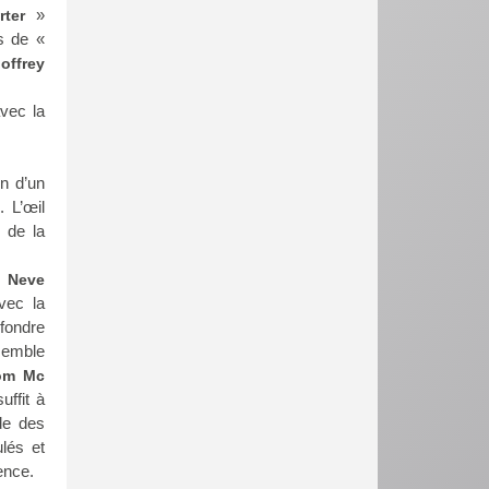
»
rter
s de «
offrey
avec la
on d’un
. L’œil
 de la
e
Neve
vec la
fondre
 semble
om Mc
uffit à
nde des
ulés et
ence.