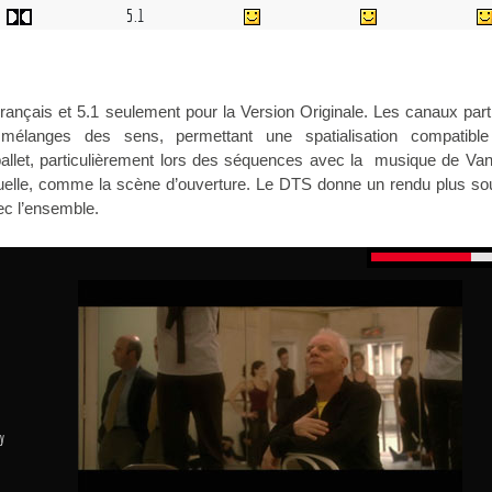
5.1
rançais et 5.1 seulement pour la Version Originale. Les canaux part
mélanges des sens, permettant une spatialisation compatibl
 ballet, particulièrement lors des séquences avec la musique de V
uelle, comme la scène d’ouverture. Le DTS donne un rendu plus sou
ec l’ensemble.
y