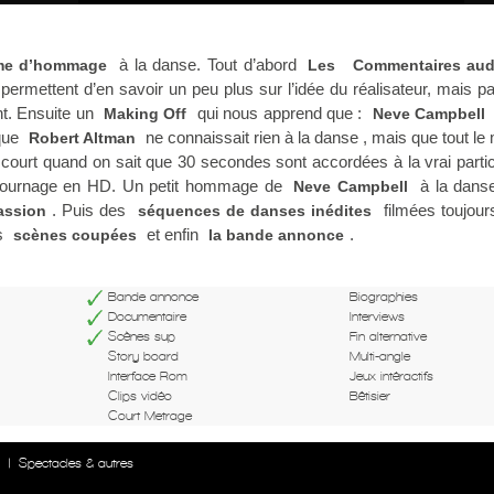
à la danse. Tout d’abord
me d’hommage
Les
Commentaires aud
permettent d’en savoir un peu plus sur l’idée du réalisateur, mais p
. Ensuite un
qui nous apprend que :
Making Off
Neve Campbell
 que
ne connaissait rien à la danse , mais que tout l
Robert Altman
u court quand on sait que 30 secondes sont accordées à la vrai partic
e tournage en HD. Un petit hommage de
à la dans
Neve Campbell
. Puis des
filmées toujour
assion
séquences de danses inédites
s
et enfin
.
scènes coupées
la bande annonce
Bande annonce
Biographies
Documentaire
Interviews
Scènes sup
Fin alternative
Story board
Multi-angle
Interface Rom
Jeux intéractifs
Clips vidéo
Bêtisier
Court Metrage
n
|
Spectacles & autres