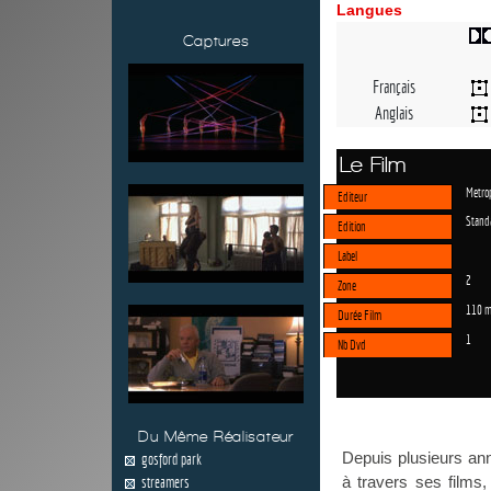
Langues
Captures
Français
Anglais
Le Film
Metrop
Editeur
Stand
Edition
Label
2
Zone
110 m
Durée Film
1
Nb Dvd
Du Même Réalisateur
Depuis plusieurs an
gosford park
à travers ses films
streamers