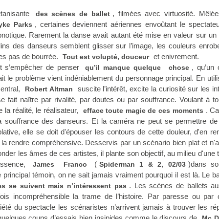
tanisante
, filmées avec virtuosité. Mêlé
des scènes de ballet
, certaines deviennent aériennes envoûtant le spectateu
yke Parks
notique. Rarement la danse avait autant été mise en valeur sur un
ns des danseurs semblent glisser sur l’image, les couleurs enrobe
res pas de bourrée.
et enivrement.
Tout est volupté, douceur
ut s’empêcher de penser
, qu’un 
qu’il manque quelque
chose
fait le problème vient indéniablement du personnage principal. En utili
entral,
suscite l’intérêt, excite la curiosité sur les in
Robert Altman
se fait naître par rivalité, par doutes ou par souffrance. Voulant à to
 la réalité, le réalisateur,
. Ca
efface toute magie de ces moments
a souffrance des danseurs. Et la caméra ne peut se permettre de 
tive, elle se doit d'épouser les contours de cette douleur, d'en re
x la rendre compréhensive. Desservis par un scénario bien plat et n'a
onder les âmes de ces artistes, il plante son objectif, au milieu d'une 
essence,
(
)dans so
James
Franco
Spiderman 1 & 2, 02/03
principal témoin, on ne sait jamais vraiment pourquoi il est là. Le ba
. Les scènes de ballets au
es se suivent mais n’intéressent pas
fois incompréhensible la trame de l’histoire. Par paresse ou par c
riété du spectacle les scénaristes n’arrivent jamais à trouver les ré
 quelques coups d’essais bien insipides comme le discours de
Mc D