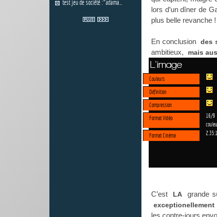
test jeu de société :"adama...
lors d’un dîner de G
plus belle revanche ! 
En conclusion
des 
ambitieux,
mais aus
L'image
Couleurs
Définition
Compression
16/9
Format Vidéo
couleu
2.35:
Format Cinéma
C’est
grande su
LA
exceptionellement 
les contre-jours env