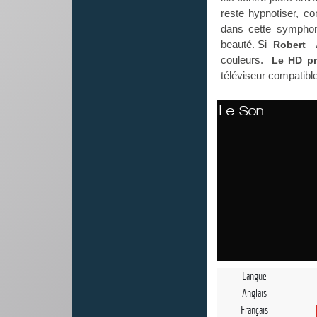
reste hypnotiser, 
dans cette symphoni
beauté. Si
Robert
couleurs.
Le HD pr
téléviseur compatible
Le Son
Langue
Anglais
Français