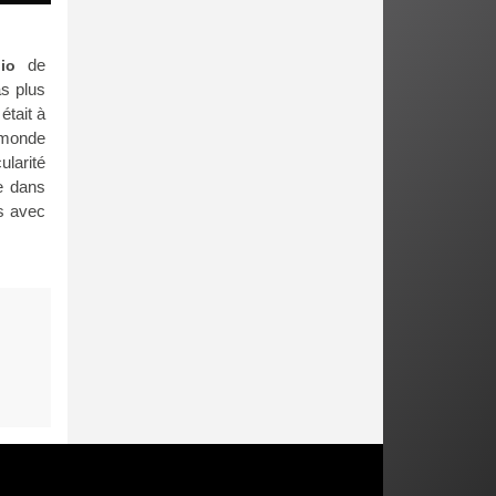
de
io
as plus
était à
e monde
ularité
e dans
s avec