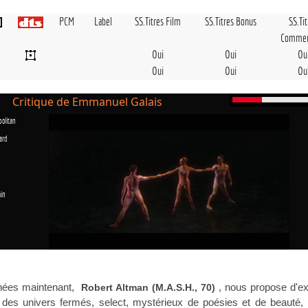
PCM
Label
SS.Titres Film
SS.Titres Bonus
SS.Ti
Commen
Oui
Oui
Ou
Oui
Oui
Ou
Critique de Emmanuel Galais
olitan
ard
in
nées maintenant,
, nous propose d'ex
Robert Altman (M.A.S.H., 70)
, des univers fermés, select, mystérieux de poésies et de beauté, 