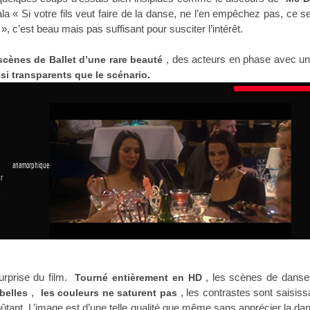
ala « Si votre fils veut faire de la danse, ne l’en empêchez pas, ce 
», c’est beau mais pas suffisant pour susciter l’intérêt.
, des acteurs en phase avec un
scènes de Ballet d’une rare beauté
si transparents que le scénario.
 anamorphique
r
1
rprise du film.
, les scènes de danse
Tourné entièrement en HD
,
, les contrastes sont saisiss
belles
les couleurs ne saturent pas
oûtant. L’image est d’une telle qualité que même sans apprécier la da