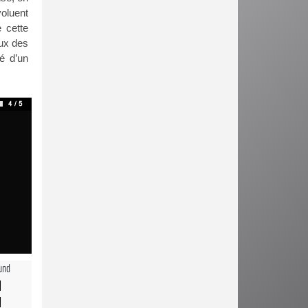
oluent
 cette
eux des
é d’un
und