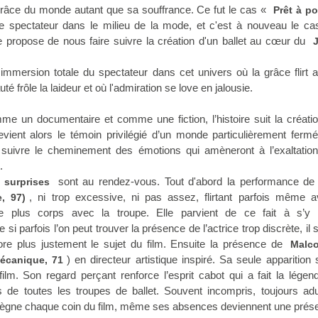
grâce du monde autant que sa souffrance. Ce fut le cas «
Prêt à po
e spectateur dans le milieu de la mode, et c'est à nouveau le ca
e propose de nous faire suivre la création d'un ballet au cœur du
J
immersion totale du spectateur dans cet univers où la grâce flirt 
té frôle la laideur et où l'admiration se love en jalousie.
me un documentaire et comme une fiction, l’histoire suit la créati
vient alors le témoin privilégié d’un monde particulièrement fermé
suivre le cheminement des émotions qui amèneront à l’exaltation
.
sont au rendez-vous. Tout d'abord la performance d
 surprises
, ni trop excessive, ni pas assez, flirtant parfois même a
, 97)
aire plus corps avec la troupe. Elle parvient de ce fait à s’y 
 parfois l’on peut trouver la présence de l’actrice trop discrète, il
re plus justement le sujet du film. Ensuite la présence de
Malc
) en directeur artistique inspiré. Sa seule apparition s
écanique, 71
u film. Son regard perçant renforce l’esprit cabot qui a fait la lége
es de toutes les troupes de ballet. Souvent incompris, toujours ad
prègne chaque coin du film, même ses absences deviennent une prés