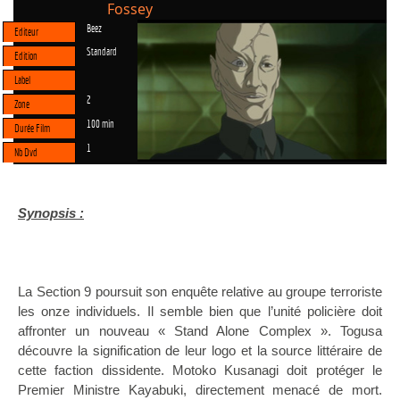
Fossey
Beez
Editeur
Standard
Edition
Label
2
Zone
100 min
Durée Film
1
Nb Dvd
Synopsis :
La Section
9 poursuit son enquête relative au groupe terroriste
les onze individuels. Il semble bien que l’unité policière doit
affronter un nouveau « Stand Alone Complex ». Togusa
découvre la signification de leur logo et la source littéraire de
cette faction dissidente. Motoko Kusanagi doit protéger le
Premier Ministre Kayabuki, directement menacé de mort.