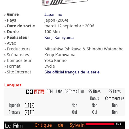
Genre
Japanime
Pays
Japon (2004)
Date de sortie
mardi 12 septembre 2006
Durée
100 Min
Réalisateur
Kenji Kamiyama
Avec
Producteurs
Mitsuhisa Ishikawa & Shinobu Watanabe
Scénaristes
Kenji Kamiyama
Compositeur
Yoko Kanno
Format
Dvd 9
Site Internet
Site officiel français de la série
Langues
PCM
Label
SS.Titres Film
SS.Titres
SS.Titres
Bonus
Commentaire
Japonais
Non
Non
Non
Français
Oui
Oui
Non
Critique de Sylvain
Le Film