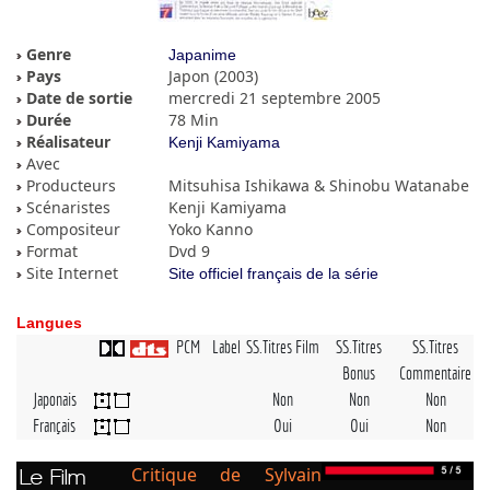
Genre
Japanime
Pays
Japon (2003)
Date de sortie
mercredi 21 septembre 2005
Durée
78 Min
Réalisateur
Kenji Kamiyama
Avec
Producteurs
Mitsuhisa Ishikawa & Shinobu Watanabe
Scénaristes
Kenji Kamiyama
Compositeur
Yoko Kanno
Format
Dvd 9
Site Internet
Site officiel français de la série
Langues
PCM
Label
SS.Titres Film
SS.Titres
SS.Titres
Bonus
Commentaire
Japonais
Non
Non
Non
Français
Oui
Oui
Non
Critique de Sylvain
Le Film