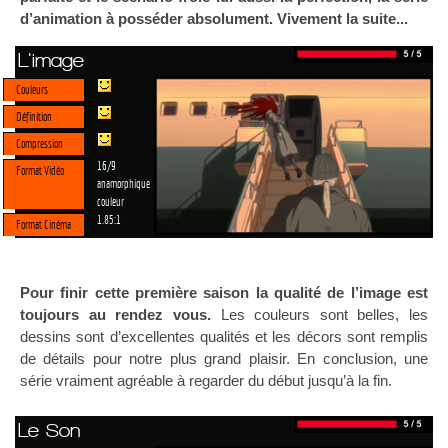
d’animation à posséder absolument. Vivement la suite...
L'image
Couleurs
Définition
Compression
16/9
Format Vidéo
anamorphique
couleur
1.85:1
Format Cinéma
Pour finir cette première saison la qualité de l’image est
toujours au rendez vous.
Les couleurs sont belles, les
dessins sont d’excellentes qualités et les décors sont remplis
de détails pour notre plus grand plaisir. En conclusion, une
série vraiment agréable à regarder du début jusqu’à la fin.
Le Son