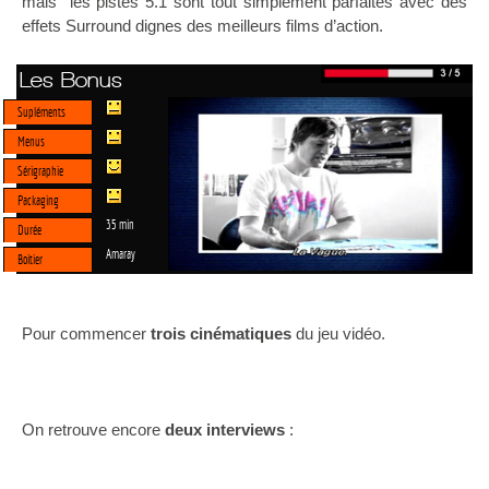
mais les pistes 5.1 sont tout simplement parfaites avec des
effets Surround dignes des meilleurs films d’action.
Les Bonus
Supléments
Menus
Sérigraphie
Packaging
35 min
Durée
Amaray
Boitier
Pour commencer
trois cinématiques
du jeu vidéo.
On retrouve encore
deux interviews
: