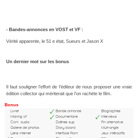
- Bandes-annonces en VOST et VF :
Vérité apparente, le 51 e état, Sueurs et Jason X
Un dernier mot sur les bonus
Il faut souligner l’effort de l’éditeur de nous proposer une vraie
édition collector qui mériterait que l’on rachète le film.
Bonus
Livret
Bande annonce
Biographies
Making of
Documentaire
Interviews
Com. audio
Scènes sup
Fin alternative
Galerie de photos
Story board
Multi-angle
Liens internet
Interface Rom
Jeux intéractifs