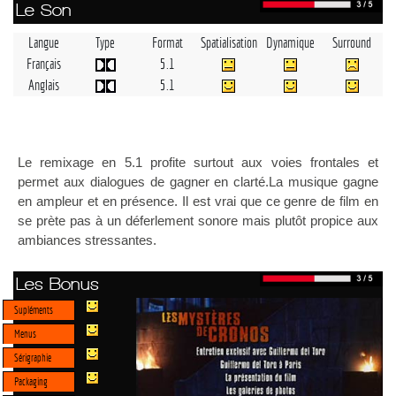
Le Son
Langue
Type
Format
Spatialisation
Dynamique
Surround
Français
5.1
Anglais
5.1
Le remixage en 5.1 profite surtout aux voies frontales et
permet aux dialogues de gagner en clarté.La musique gagne
en ampleur et en présence. Il est vrai que ce genre de film en
se prète pas à un déferlement sonore mais plutôt propice aux
ambiances stressantes.
Les Bonus
Supléments
Menus
Sérigraphie
Packaging