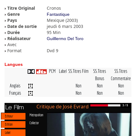
Titre Original
Cronos
Genre
Fantastique
Pays
Mexique (2003)
Date de sortie
jeudi 6 mars 2003
Durée
95 Min
Réalisateur
Guilllermo Del Toro
Avec
Format
Dvd 9
Langues
PCM
Label
SS.Titres Film
SS.Titres
SS.Titres
Bonus
Commentaire
Anglais
Non
Non
Non
Français
Non
Non
Non
Critique de José Evrard
Le Film
Metropolitan
Editeur
Collector
Edition
Label