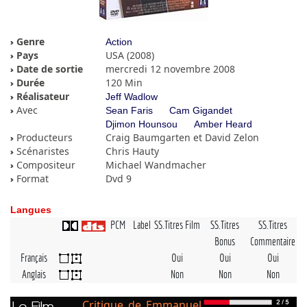
Genre
Action
Pays
USA (2008)
Date de sortie
mercredi 12 novembre 2008
Durée
120 Min
Réalisateur
Jeff Wadlow
Avec
Sean Faris
Cam Gigandet
Djimon Hounsou
Amber Heard
Producteurs
Craig Baumgarten et David Zelon
Scénaristes
Chris Hauty
Compositeur
Michael Wandmacher
Format
Dvd 9
Langues
PCM
Label
SS.Titres Film
SS.Titres
SS.Titres
Bonus
Commentaire
Français
Oui
Oui
Oui
Anglais
Non
Non
Non
Critique de Emmanuel
Le Film