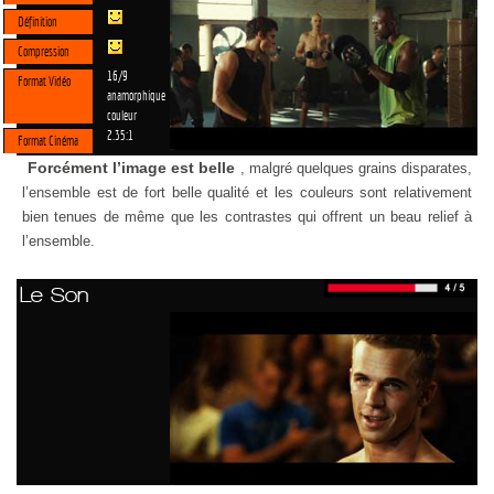
Définition
Compression
16/9
Format Vidéo
anamorphique
couleur
2.35:1
Format Cinéma
Forcément l’image est belle
, malgré quelques grains disparates,
l’ensemble est de fort belle qualité et les couleurs sont relativement
bien tenues de même que les contrastes qui offrent un beau relief à
l’ensemble.
Le Son