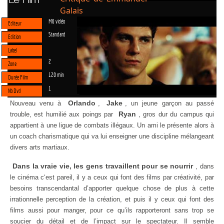
Galais
M6 vidéo
Editeur
Standard
Edition
Label
2
Zone
120 min
Durée Film
1
Nb Dvd
Orlando
Jake
Nouveau venu à
,
, un jeune garçon au passé
Ryan
trouble, est humilié aux poings par
, gros dur du campus qui
appartient à une ligue de combats illégaux. Un ami le présente alors à
un coach charismatique qui va lui enseigner une discipline mélangeant
divers arts martiaux.
Dans la vraie vie, les gens travaillent pour se nourrir
, dans
le cinéma c‘est pareil, il y a ceux qui font des films par créativité, par
besoins transcendantal d’apporter quelque chose de plus à cette
irrationnelle perception de la création, et puis il y ceux qui font des
films aussi pour manger, pour ce qu’ils rapporteront sans trop se
soucier du détail et de l’impact sur le spectateur. Il semble