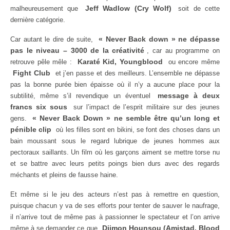
Jeff Wadlow (Cry Wolf)
malheureusement que
soit de cette
dernière catégorie.
« Never Back down » ne dépasse
Car autant le dire de suite,
pas le niveau – 3000 de la créativité
, car au programme on
Karaté Kid, Youngblood
retrouve pêle mêle :
ou encore même
Fight Club
et j’en passe et des meilleurs. L’ensemble ne dépasse
pas la bonne purée bien épaisse où il n’y a aucune place pour la
message à deux
subtilité, même s’il revendique un éventuel
francs six sous
sur l’impact de l’esprit militaire sur des jeunes
« Never Back Down » ne semble être qu’un long et
gens.
pénible clip
où les filles sont en bikini, se font des choses dans un
bain moussant sous le regard lubrique de jeunes hommes aux
pectoraux saillants. Un film où les garçons aiment se mettre torse nu
et se battre avec leurs petits poings bien durs avec des regards
méchants et pleins de fausse haine.
Et même si le jeu des acteurs n’est pas à remettre en question,
puisque chacun y va de ses efforts pour tenter de sauver le naufrage,
il n’arrive tout de même pas à passionner le spectateur et l’on arrive
Djimon Hounsou (Amistad, Blood
même à se demander ce que