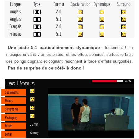
Langue
Type
Format
Spatialisation
Dynamique
Surround
Anglais
2.0
Anglais
5.1
Français
2.0
Français
5.1
Une piste 5.1 particulièrement dynamique
, forcément ! La
musique envahit vite les pistes, et les effets sonores, surtout le bruit
des poings cognant et cognant résonnent à force d’effets surgonflés.
Pas de surprise de ce côté-là donc !
Les Bonus
Supléments
Menus
Sérigraphie
Packaging
35 min
Durée
Amaray
Boitier