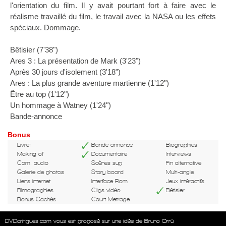
l'orientation du film. Il y avait pourtant fort à faire avec le
réalisme travaillé du film, le travail avec la NASA ou les effets
spéciaux. Dommage.
Bêtisier (7'38")
Ares 3 : La présentation de Mark (3'23")
Après 30 jours d'isolement (3'18")
Ares : La plus grande aventure martienne (1'12")
Être au top (1'12")
Un hommage à Watney (1'24")
Bande-annonce
Bonus
Livret
Bande annonce
Biographies
Making of
Documentaire
Interviews
Com. audio
Scènes sup
Fin alternative
Galerie de photos
Story board
Multi-angle
Liens internet
Interface Rom
Jeux intéractifs
Filmographies
Clips vidéo
Bêtisier
Bonus Cachés
Court Metrage
DVDcritiques.com vous est proposé sur une idée de Bruno Orrú