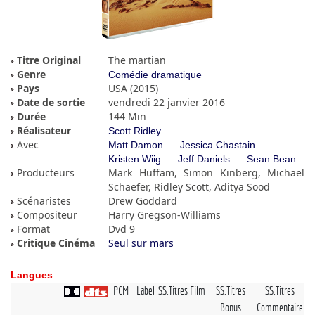
Titre Original
The martian
Genre
Comédie dramatique
Pays
USA (2015)
Date de sortie
vendredi 22 janvier 2016
Durée
144 Min
Réalisateur
Scott Ridley
Avec
Matt Damon
Jessica Chastain
Kristen Wiig
Jeff Daniels
Sean Bean
Producteurs
Mark Huffam, Simon Kinberg, Michael
Schaefer, Ridley Scott, Aditya Sood
Scénaristes
Drew Goddard
Compositeur
Harry Gregson-Williams
Format
Dvd 9
Critique Cinéma
Seul sur mars
Langues
PCM
Label
SS.Titres Film
SS.Titres
SS.Titres
Bonus
Commentaire