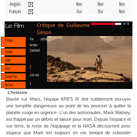
Anglais
Non
Non
Non
Français
Oui
Oui
Non
Critique de Guillaume
Le Film
Simon
Fox pathé
Editeur
europa
Standard
Edition
Label
2
Zone
144 min
Durée Film
1
Nb Dvd
L'histoire
Basée sur Mars, l'équipe ARES III doit subitement essuyer
une tempête dangereuse au point de les pousser à quitter la
planète rouge en urgence. L'un des astronautes, Mark Watney,
est frappé par un débris et laissé pour mort. Depuis l’espace et
sur terre, le reste de l'équipage et la NASA découvrent avec
stupeur que Mark est toujours en vie, tentant de subsister