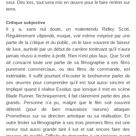
seul. Dès lors, tout sera mis en œuvre pour le faire rentrer sur
terre.
Critique subjective
Il y a, sans nul doute, un malentendu Ridley Scott.
Régulièrement vilipendé, moqué, voir même méprisé par une
partie de la critique et du public, on le taxe souvent de faiseur
de luxe, auréolé par un début de carrière tonitruant qu'il n'aura
jamais réussi à mettre à profit. Rien n'est plus faux. Que Scott
ait consacré toute une partie de sa filmographie à ses films
purement commerciaux, ou des films de commande, est
indéniable. Il suffit pourtant d'écouter le bonhomme parler de
ses œuvres pour comprendre qu'il est tout aussi sincère et
impliqué quand il réalise Exodus que lorsque il met en scène
Blade Runner. Techniquement, il fait clairement partie des plus
grands. Personne n'a pu, malgré que le film soit souvent
détesté (pour de bien mauvaises raisons) attaquer
Prometheus sur sa direction artistique ou sa réalisation. En
outre limiter sa filmographie à ses trois premiers films est une
erreur tout aussi grande tant il sut et sait encore faire des
œuvres de qualité. Difficile de demander à un cinéaste ayant