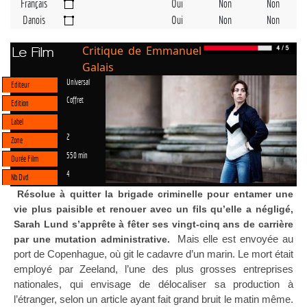
Français
Oui
Non
Non
Danois
Oui
Non
Non
Critique de Emmanuel
Le Film
Galais
Universal
Editeur
Coffret
Edition
Label
2
Zone
550 min
Durée Film
4
Nb Dvd
Résolue à quitter la brigade criminelle pour entamer une
vie plus paisible et renouer avec un fils qu’elle a négligé,
Sarah Lund s’apprête à fêter ses vingt-cinq ans de carrière
Mais elle est envoyée au
par une mutation administrative.
port de Copenhague, où git le cadavre d’un marin. Le mort était
employé par Zeeland, l’une des plus grosses entreprises
nationales, qui envisage de délocaliser sa production à
l’étranger, selon un article ayant fait grand bruit le matin même.