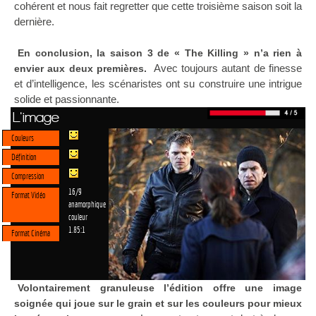
cohérent et nous fait regretter que cette troisième saison soit la
dernière.
En conclusion, la saison 3 de « The Killing » n’a rien à
Avec toujours autant de finesse
envier aux deux premières.
et d’intelligence, les scénaristes ont su construire une intrigue
solide et passionnante.
L'image
Couleurs
Définition
Compression
16/9
Format Vidéo
anamorphique
couleur
1.85:1
Format Cinéma
Volontairement granuleuse l’édition offre une image
soignée qui joue sur le grain et sur les couleurs pour mieux