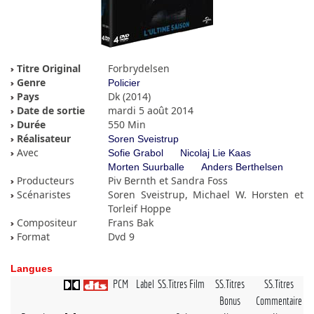
Titre Original
Forbrydelsen
Genre
Policier
Pays
Dk (2014)
Date de sortie
mardi 5 août 2014
Durée
550 Min
Réalisateur
Soren Sveistrup
Avec
Sofie Grabol
Nicolaj Lie Kaas
Morten Suurballe
Anders Berthelsen
Producteurs
Piv Bernth et Sandra Foss
Scénaristes
Soren Sveistrup, Michael W. Horsten et
Torleif Hoppe
Compositeur
Frans Bak
Format
Dvd 9
Langues
PCM
Label
SS.Titres Film
SS.Titres
SS.Titres
Bonus
Commentaire