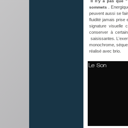
Il n'y a pas que "
. Energiqu
sommets
peuvent aussi se fai
fluidité jamais pris
signature visuelle c
conserver à certai
saisissantes. L'exerc
monochrome, séquences
réalisé avec brio.
Le Son