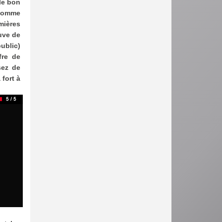
 le bon
 somme
emières
uve de
ublic)
fre de
sez de
 fort à