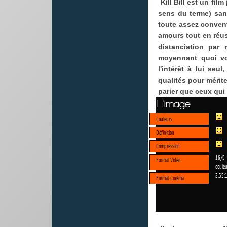
Kill Bill est un fil
sens du terme) san
toute assez conventi
amours tout en réus
distanciation par 
moyennant quoi vo
l'intérêt à lui se
qualités pour mériter
parier que ceux qui
L'image
Couleurs
Définition
Compression
16/9
Format Vidéo
couleu
2.35:
Format Cinéma