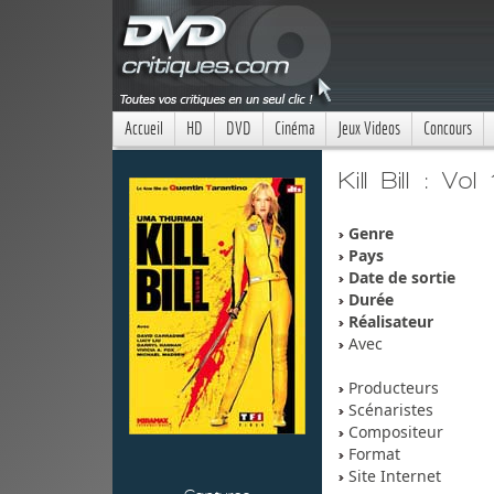
Accueil
HD
DVD
Cinéma
Jeux Videos
Concours
Kill Bill : Vol 
Genre
Pays
Date de sortie
Durée
Réalisateur
Avec
Producteurs
Scénaristes
Compositeur
Format
Site Internet