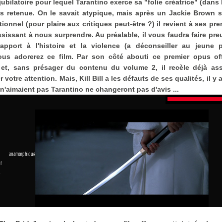
m jubilatoire pour lequel Tarantino exerce sa "folie créatrice" (dans
s retenue. On le savait atypique, mais après un Jackie Brown
onnel (pour plaire aux critiques peut-être ?) il revient à ses pr
sissant à nous surprendre. Au préalable, il vous faudra faire pre
rapport à l'histoire et la violence (a déconseiller au jeune p
us adorerez ce film. Par son côté abouti ce premier opus of
ul, et, sans présager du contenu du volume 2, il recèle déjà as
 votre attention. Mais, Kill Bill a les défauts de ses qualités, il y a
 n'aimaient pas Tarantino ne changeront pas d'avis ...
 anamorphique
r
1