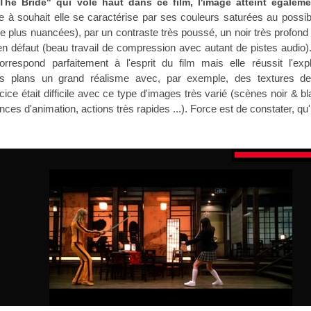
The Bride" qui vole haut dans ce film, l'image atteint égaleme
e à souhait elle se caractérise par ses couleurs saturées au possib
re plus nuancées), par un contraste très poussé, un noir très profond
e en défaut (beau travail de compression avec autant de pistes audio)
orrespond parfaitement à l'esprit du film mais elle réussit l'exp
ns plans un grand réalisme avec, par exemple, des textures d
ice était difficile avec ce type d'images très varié (scènes noir & b
 d'animation, actions très rapides ...). Force est de constater, qu'i