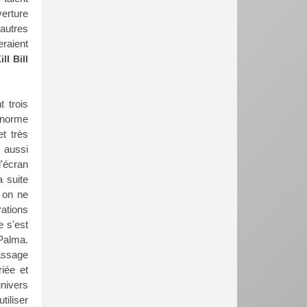
erture
 autres
eraient
ill Bill
 trois
 énorme
t très
s aussi
l'écran
 suite
t on ne
rations
e s'est
 Palma.
passage
iée et
nivers
tiliser