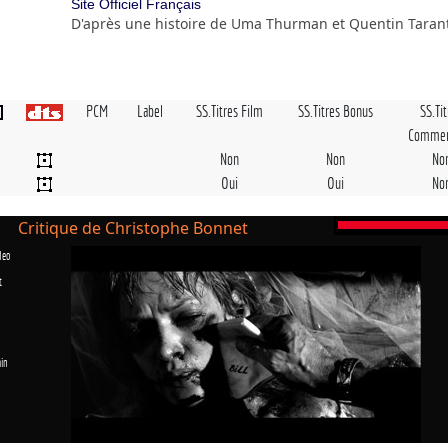
Site Officiel Français
D'après une histoire de Uma Thurman et Quentin Taran
PCM
Label
SS.Titres Film
SS.Titres Bonus
SS.Ti
Commen
Non
Non
No
Oui
Oui
No
Critique de Christophe Bonnet
deo
t
in