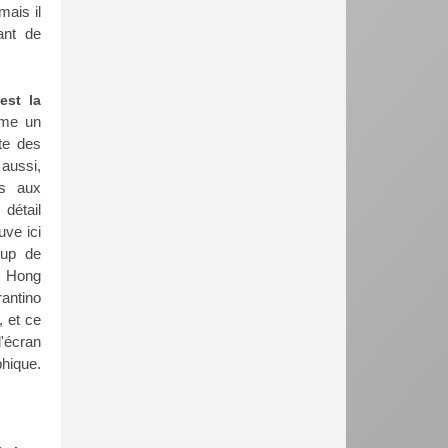
mais il
ant de
est la
ime un
te des
 aussi,
es aux
détail
uve ici
oup de
g, Hong
rantino
, et ce
l'écran
phique.