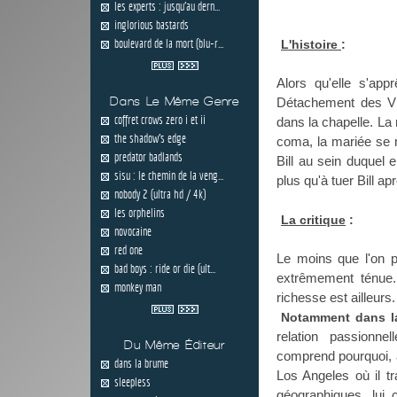
les experts : jusqu'au dern...
inglorious bastards
boulevard de la mort (blu-r...
L'histoire
:
Alors qu'elle s'ap
Dans Le Même Genre
Détachement des Vi
coffret crows zero i et ii
dans la chapelle. La 
the shadow's edge
coma, la mariée se r
predator badlands
Bill au sein duquel 
sisu : le chemin de la veng...
plus qu'à tuer Bill a
nobody 2 (ultra hd / 4k)
les orphelins
La critique
:
novocaine
red one
Le moins que l'on p
bad boys : ride or die (ult...
extrêmement ténue. 
monkey man
richesse est ailleurs.
Notamment dans la
relation passionne
Du Même Éditeur
comprend pourquoi, av
dans la brume
Los Angeles où il tr
sleepless
géographiques, lui 