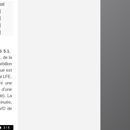
und
 5.1.
, de la
rbillon
ue est
al LFE.
re une
e d'une
té). La
minuée,
DVD de