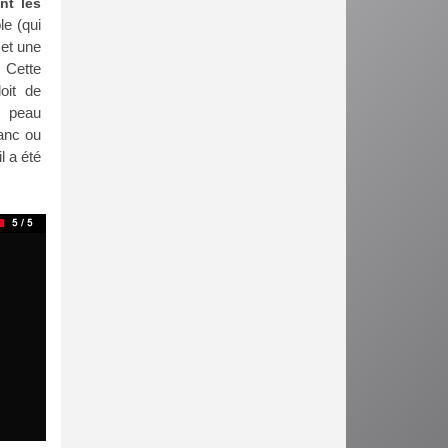
nt les
le (qui
 et une
. Cette
loit de
e peau
lanc ou
l a été