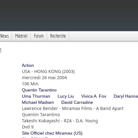
News
Matériel
Forum
Recherche
1
Action
USA - HONG KONG (2003)
mercredi 26 mai 2004
106 Min
Quentin Tarantino
Uma Thurman
Lucy Liu
Vivica A. Fox
Daryl Hann
Michael Madsen
David Carradine
Lawrence Bender - Miramax Films - A Band Apart
Quentin Tarantino
Takeshi Kobayashi - RZA - D.A. Young
Dvd 9
Site Officiel chez Miramax (US)