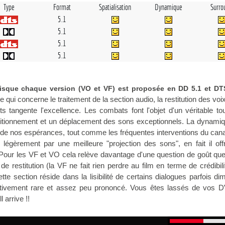
Type
Format
Spatialisation
Dynamique
Surro
5.1
5.1
5.1
5.1
uisque chaque version (VO et VF) est proposée en DD 5.1 et DTS
qui concerne le traitement de la section audio, la restitution des voix
s tangente l'excellence. Les combats font l'objet d'un véritable tou
itionnement et un déplacement des sons exceptionnels. La dynamiq
r de nos espérances, tout comme les fréquentes interventions du can
égèrement par une meilleure "projection des sons", en fait il off
Pour les VF et VO cela relève davantage d'une question de goût qu
 de restitution (la VF ne fait rien perdre au film en terme de crédibili
tte section réside dans la lisibilité de certains dialogues parfois di
lativement rare et assez peu prononcé. Vous êtes lassés de vos 
ill arrive !!