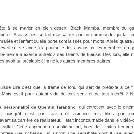
prête à se marier en plein désert, Black Mamba, membre du g
pères Assassines se fait massacrer par un commando qui fait irr
mariée et l’enfant qu’elle porte sont laissés pour morts. Après quatre
éveille et se lance à la poursuite des assassins, les membres du 
elle-même a exercé autrefois ses talents de tueuse. Dès lors, elle n
près avoir au préalable éliminé les autres membres traîtres.
uisse dire c'est que la trame de fond qui sert de prétexte à ce fi
Mais est-il pour autant vide de tout sens et de tout intérêt ? N
qui entretient avec le ciné
 personnalité de Quentin Tarantino
lle puisqu'il n'est pas rare qu'il visionne trois films par jo
ant sa carrière de réalisateur, il était incontournable dans le vidéo-
availlait. Cette approche du septième art, hors des limites tempore
confère une richesse, un savoir, une sensibilité dont il use avec 