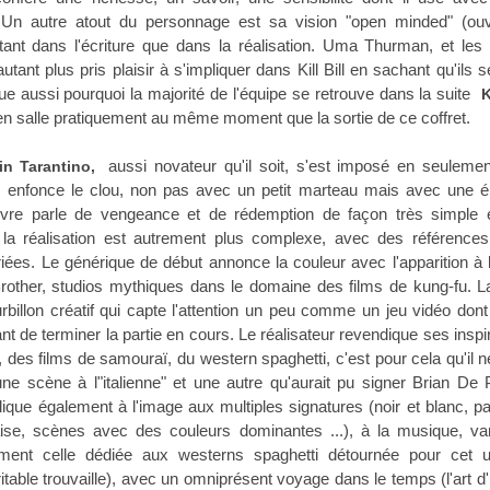
Un autre atout du personnage est sa vision "open minded" (ouv
ise tant dans l'écriture que dans la réalisation. Uma Thurman, et les
autant plus pris plaisir à s'impliquer dans Kill Bill en sachant qu'ils s
ue aussi pourquoi la majorité de l'équipe se retrouve dans la suite
K
 en salle pratiquement au même moment que la sortie de ce coffret.
aussi novateur qu'il soit, s'est imposé en seulement
in Tarantino,
l il enfonce le clou, non pas avec un petit marteau mais avec une
uvre parle de vengeance et de rédemption de façon très simple e
e, la réalisation est autrement plus complexe, avec des référence
es. Le générique de début annonce la couleur avec l'apparition à 
other, studios mythiques dans le domaine des films de kung-fu. La
rbillon créatif qui capte l'attention un peu comme un jeu vidéo don
t de terminer la partie en cours. Le réalisateur revendique ses inspi
 des films de samouraï, du western spaghetti, c'est pour cela qu'il n
une scène à l"italienne" et une autre qu'aurait pu signer Brian De
plique également à l'image aux multiples signatures (noir et blanc, 
ise, scènes avec des couleurs dominantes ...), à la musique, var
ment celle dédiée aux westerns spaghetti détournée pour cet u
itable trouvaille), avec un omniprésent voyage dans le temps (l'art d'u