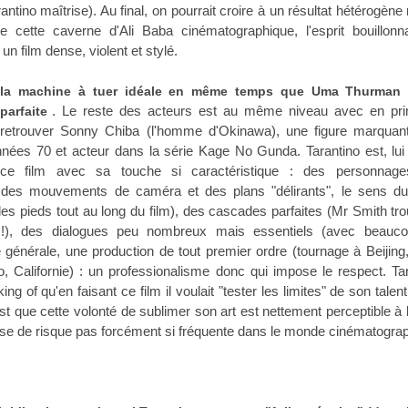
antino maîtrise). Au final, on pourrait croire à un résultat hétérogène 
e cette caverne d'Ali Baba cinématographique, l'esprit bouillonn
 un film dense, violent et stylé.
la machine à tuer idéale en même temps que Uma Thurman 
. Le reste des acteurs est au même niveau avec en pr
parfaite
 retrouver Sonny Chiba (l'homme d'Okinawa), une figure marquan
nnées 70 et acteur dans la série Kage No Gunda. Tarantino est, lui
ce film avec sa touche si caractéristique : des personnag
 des mouvements de caméra et des plans "délirants", le sens du 
des pieds tout au long du film), des cascades parfaites (Mr Smith tro
 !), des dialogues peu nombreux mais essentiels (avec beauc
le générale, une production de tout premier ordre (tournage à Beijin
 Californie) : un professionalisme donc qui impose le respect. Ta
ng of qu'en faisant ce film il voulait "tester les limites" de son talent
est que cette volonté de sublimer son art est nettement perceptible à 
ise de risque pas forcément si fréquente dans le monde cinématogra