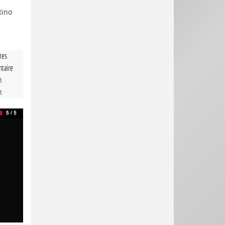
tino
tres
taire
n
n