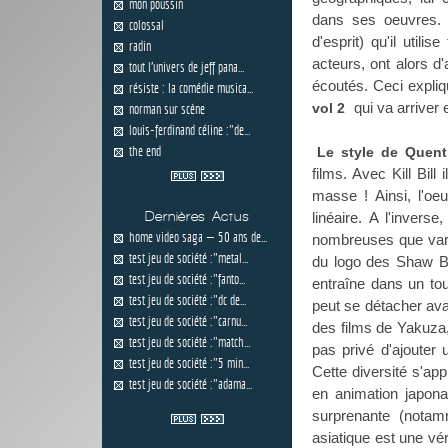
mon poussin
dans ses oeuvres. 
colossal
d'esprit) qu'il util
radin
acteurs, ont alors d'
tout l'univers de jeff pana...
écoutés. Ceci expliq
résiste : la comédie musica...
qui va arriver
vol 2
norman sur scène
louis-ferdinand céline :"de...
the end
Le style de Quent
films. Avec Kill Bil
masse ! Ainsi, l'oe
Dernières Actus
linéaire. A l'invers
home video saga — 50 ans de...
nombreuses que varié
test jeu de société :"metal...
du logo des Shaw Br
test jeu de société :"fanto...
entraîne dans un tou
test jeu de société :"dc de...
peut se détacher avan
test jeu de société :"carnu...
des films de Yakuza,
test jeu de société :"match...
pas privé d'ajouter 
test jeu de société :"5 min...
Cette diversité s'ap
test jeu de société :"adama...
en animation japona
surprenante (notam
asiatique est une vér