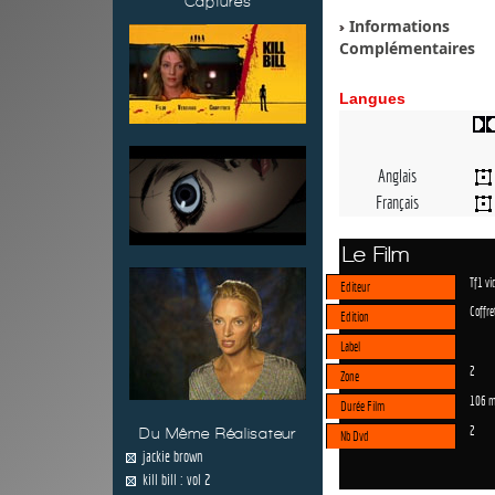
Captures
Informations
Complémentaires
Langues
Anglais
Français
Le Film
Tf1 vi
Editeur
Coffre
Edition
Label
2
Zone
106 m
Durée Film
2
Du Même Réalisateur
Nb Dvd
jackie brown
kill bill : vol 2