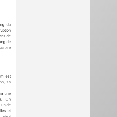
ang du
uption
 ans de
gang de
'aspire
lm est
on, sa
ma une
ur. On
club de
lles et
talent