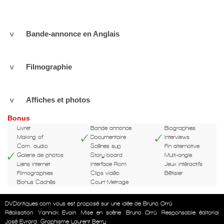
v
Bande-annonce en Anglais
v
Filmographie
v
Affiches et photos
Bonus
Livret
Bande annonce
Biographies
Making of
Documentaire
Interviews
Com. audio
Scènes sup
Fin alternative
Galerie de photos
Story board
Multi-angle
Liens internet
Interface Rom
Jeux intéractifs
Filmographies
Clips vidéo
Bêtisier
Bonus Cachés
Court Metrage
DVDcritiques.com vous est proposé sur une idée de Bruno Orrú
Réalisation
Yannick Evain
Mise en scène
Bruno Orrú
Responsable éditorial
José Evrard. Graphisme Laurent Berry