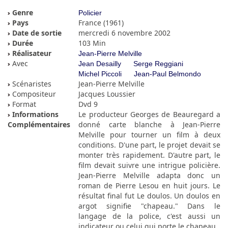
Genre
Policier
Pays
France (1961)
Date de sortie
mercredi 6 novembre 2002
Durée
103 Min
Réalisateur
Jean-Pierre Melville
Avec
Jean Desailly
Serge Reggiani
Michel Piccoli
Jean-Paul Belmondo
Scénaristes
Jean-Pierre Melville
Compositeur
Jacques Loussier
Format
Dvd 9
Informations
Le producteur Georges de Beauregard a
Complémentaires
donné carte blanche à Jean-Pierre
Melville pour tourner un film à deux
conditions. D'une part, le projet devait se
monter très rapidement. D'autre part, le
film devait suivre une intrigue policière.
Jean-Pierre Melville adapta donc un
roman de Pierre Lesou en huit jours. Le
résultat final fut Le doulos. Un doulos en
argot signifie "chapeau." Dans le
langage de la police, c'est aussi un
indicateur ou celui qui porte le chapeau.