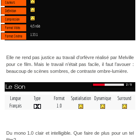
Couleurs
Définition
Compression
4/3 n&b
Format Vidéo
1.33:1
Format Cinéma
Elle ne rend pas justice au travail d’orfèvre réalisé par Melville
pour ce film. Mais le travail n’était pas facile, il faut l’avouer :
beaucoup de scènes sombres, de contraste ombre-lumière.
Le Son
Langue
Type
Format
Spatialisation
Dynamique
Surround
Français
1.0
Du mono 1.0 clair et intelligible. Que faire de plus pour un tel
film?