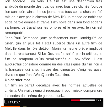
l’on accorde… en vain. Ce film est une description très
ambigüe du monde des truands avec tous ces clichés (ou que
l'on considère ainsi de nos jours, mais tous ces clichés ont été
mis en place par le cinéma de Melville) un monde de noblesse
et de parole donnée et trahie. Film noire dans son fond et dans
sa forme. Le travail sur les ombres et le jeu avec le noir est
remarquable.
Jean-Paul Belmondo joue parfaitement toute l’ambiguïté de
Silien. (un an plus tôt il était superbe dans un autre film de
Melville dans le rôle deLéon Morin, un jeune prêtre impliqué
dans la résistance.) Si
Le Doulos
fut salué par la critique, le
film ne remporta qu'un semi-succès au box-office. Il est
aujourd'hui considéré comme un des classiques du film noir à
la française qui a su inspiré des cinéastes d'origines aussi
diverses que John WooQuentin Tarantino.
Un dernier mot.
Un film en parfait décalage avec les normes actuelles de
cinéma. Un vrai cinéma à redécouvrir pour mieux comprendre
les codes du cinéma de genre actuel…..
L'image