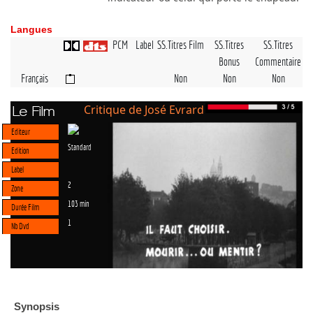
Langues
PCM
Label
SS.Titres Film
SS.Titres
SS.Titres
Bonus
Commentaire
Français
Non
Non
Non
Critique de José Evrard
Le Film
Editeur
Standard
Edition
Label
2
Zone
103 min
Durée Film
1
Nb Dvd
Synopsis