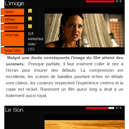
L'image
Couleurs
Définition
Compression
16/9
Format Vidéo
anamorphique
couleur
2.35:1
Format Cinéma
Malgré une durée conséquente l'image du film atteint des
Presque parfaite, il faut vraiment coller le nez à
sommets.
l'écran pour trouver des défauts. La compression est
excellente, les scènes de batailles pourtant riches en détails
sont claires, les couleurs respectent l'expérience cinéma et la
copie est nickel. Rarement un film aussi long à droit à un
traitement aussi royal.
Le Son