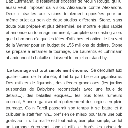
Baz Luhrmann, le réalisateur excessif de Moulin Rouge, qui lui
aussi veut imposer sa vision. Alexandre contre Alexandre.
Deux cinéastes aux visions totalement opposées pour un
même sujet au sein de deux studios différents. Stone, sans
doute plus préparé et plus déterminé, se montre le plus rapide
et annonce un tournage imminent, complète son casting alors
que Luhrmann n'a que les têtes d'affiches, et obtient le feu vert
de la Warner pour un budget de 155 millions de dollars. Stone
se prépare à entamer le tournage, De Laurentis et Luhrmann
abandonnent la bataille et laissent le projet en stand-by.
Se déroulant aux
Le tournage est tout simplement énorme.
quatre coins de la planète, il fait la part belle au gigantisme.
Des milliers de figurants, des décors grandioses (les jardins
suspendus de Babylone reconstitués avec une foule de
détails...), des batailles épiques... les plus folles rumeurs
courent, Stone organiserait régulièrement des orgies en plein
tournage, Colin Farell passerait son temps à se battre et à
culbuter le staff féminin... bref rien de mieux pour faire une pub
gratis au film. La réalité est tout autre, bien plus simple, ce fut
un tournage éprouvant, long et difficile. Après les prises de