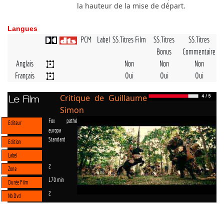
la hauteur de la mise de départ.
Langues
PCM
Label
SS.Titres Film
SS.Titres
SS.Titres
Bonus
Commentaire
Anglais
Non
Non
Non
Français
Oui
Oui
Oui
Critique de Guillaume
Le Film
Simon
Fox pathé
Editeur
europa
Standard
Edition
Label
2
Zone
170 min
Durée Film
2
Nb Dvd