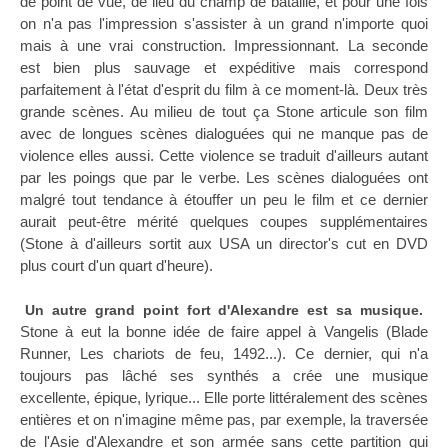
de point de vue, de lieu du champ de bataille, et pour une fois
on n'a pas l'impression s'assister à un grand n'importe quoi
mais à une vrai construction. Impressionnant. La seconde
est bien plus sauvage et expéditive mais correspond
parfaitement à l'état d'esprit du film à ce moment-là. Deux très
grande scènes. Au milieu de tout ça Stone articule son film
avec de longues scènes dialoguées qui ne manque pas de
violence elles aussi. Cette violence se traduit d'ailleurs autant
par les poings que par le verbe. Les scènes dialoguées ont
malgré tout tendance à étouffer un peu le film et ce dernier
aurait peut-être mérité quelques coupes supplémentaires
(Stone à d'ailleurs sortit aux USA un director's cut en DVD
plus court d'un quart d'heure).
Un autre grand point fort d'Alexandre est sa musique.
Stone à eut la bonne idée de faire appel à Vangelis (Blade
Runner, Les chariots de feu, 1492...). Ce dernier, qui n'a
toujours pas lâché ses synthés a crée une musique
excellente, épique, lyrique... Elle porte littéralement des scènes
entières et on n'imagine même pas, par exemple, la traversée
de l'Asie d'Alexandre et son armée sans cette partition qui