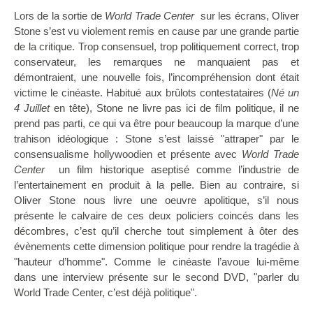
Lors de la sortie de
World Trade Center
sur les écrans, Oliver
Stone s’est vu violement remis en cause par une grande partie
de la critique. Trop consensuel, trop politiquement correct, trop
conservateur, les remarques ne manquaient pas et
démontraient, une nouvelle fois, l’incompréhension dont était
victime le cinéaste. Habitué aux brûlots contestataires (
Né un
4 Juillet
en tête), Stone ne livre pas ici de film politique, il ne
prend pas parti, ce qui va être pour beaucoup la marque d’une
trahison idéologique : Stone s’est laissé "attraper" par le
consensualisme hollywoodien et présente avec
World Trade
Center
un film historique aseptisé comme l’industrie de
l’entertainement en produit à la pelle. Bien au contraire, si
Oliver Stone nous livre une oeuvre apolitique, s’il nous
présente le calvaire de ces deux policiers coincés dans les
décombres, c’est qu’il cherche tout simplement à ôter des
évènements cette dimension politique pour rendre la tragédie à
"hauteur d’homme". Comme le cinéaste l’avoue lui-même
dans une interview présente sur le second DVD, "parler du
World Trade Center, c’est déjà politique".