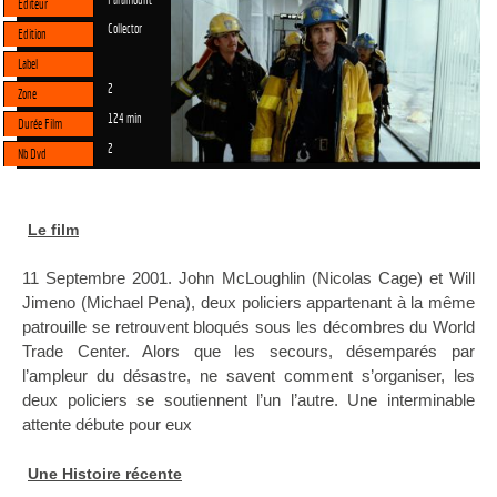
Paramount
Editeur
Collector
Edition
Label
2
Zone
124 min
Durée Film
2
Nb Dvd
Le film
11 Septembre 2001. John McLoughlin (Nicolas Cage) et Will
Jimeno (Michael Pena), deux policiers appartenant à la même
patrouille se retrouvent bloqués sous les décombres du World
Trade Center. Alors que les secours, désemparés par
l’ampleur du désastre, ne savent comment s’organiser, les
deux policiers se soutiennent l’un l’autre. Une interminable
attente débute pour eux
Une Histoire récente