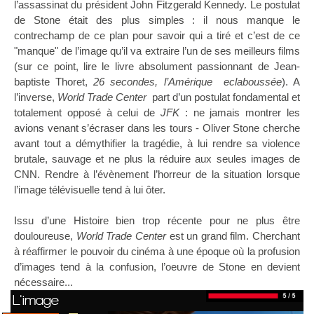
l’assassinat du président John Fitzgerald Kennedy. Le postulat
de Stone était des plus simples : il nous manque le
contrechamp de ce plan pour savoir qui a tiré et c’est de ce
"manque" de l’image qu’il va extraire l’un de ses meilleurs films
(sur ce point, lire le livre absolument passionnant de Jean-
baptiste Thoret,
26 secondes, l’Amérique eclaboussée
). A
l’inverse,
World Trade Center
part d’un postulat fondamental et
totalement opposé à celui de
JFK
: ne jamais montrer les
avions venant s’écraser dans les tours - Oliver Stone cherche
avant tout a démythifier la tragédie, à lui rendre sa violence
brutale, sauvage et ne plus la réduire aux seules images de
CNN. Rendre à l’évènement l’horreur de la situation lorsque
l’image télévisuelle tend à lui ôter.
Issu d’une Histoire bien trop récente pour ne plus être
douloureuse,
World Trade Center
est un grand film. Cherchant
à réaffirmer le pouvoir du cinéma à une époque où la profusion
d’images tend à la confusion, l’oeuvre de Stone en devient
nécessaire...
L'image