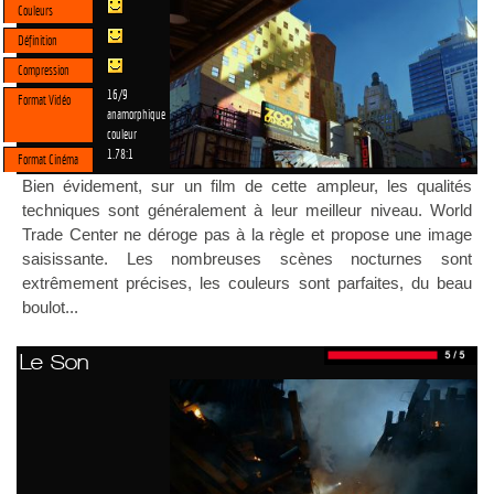
Couleurs
Définition
Compression
16/9
Format Vidéo
anamorphique
couleur
1.78:1
Format Cinéma
Bien évidement, sur un film de cette ampleur, les qualités
techniques sont généralement à leur meilleur niveau. World
Trade Center ne déroge pas à la règle et propose une image
saisissante. Les nombreuses scènes nocturnes sont
extrêmement précises, les couleurs sont parfaites, du beau
boulot...
Le Son