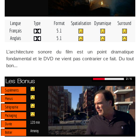
Langue
Type
Format
Spatialisation
Dynamique
Surround
Français
5.1
Anglais
5.1
L’architecture sonore du film est un point dramatique
fondamental et le DVD ne vient pas contrarier ce fait. Du tout
bon...
Les Bonus
Supléments
Menus
Sérigraphie
Packaging
120 min
Durée
Amaray
Boitier