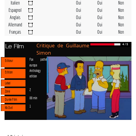
Italien
Oui
Oui
Non
Espagnol
Oui
Oui
Non
Anglais
Oui
Oui
Non
Allemand
Oui
Oui
Non
Français
Oui
Oui
Non
Critique de Guillaume
Le Film
Simon
Fox pathé
Editeur
europa
Anthology
Edition
edition
Label
2
Zone
88 min
Durée Film
1
Nb Dvd