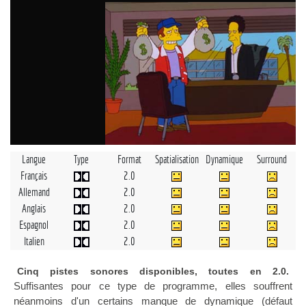
Langue
Type
Format
Spatialisation
Dynamique
Surround
Français
2.0
Allemand
2.0
Anglais
2.0
Espagnol
2.0
Italien
2.0
Cinq pistes sonores disponibles, toutes en 2.0.
Suffisantes pour ce type de programme, elles souffrent
néanmoins d'un certains manque de dynamique (défaut