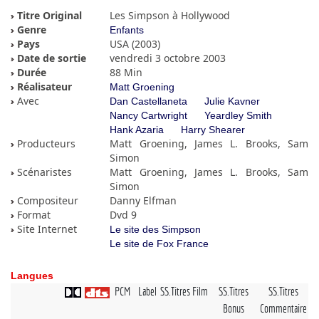
Titre Original
Les Simpson à Hollywood
Genre
Enfants
Pays
USA (2003)
Date de sortie
vendredi 3 octobre 2003
Durée
88 Min
Réalisateur
Matt Groening
Avec
Dan Castellaneta
Julie Kavner
Nancy Cartwright
Yeardley Smith
Hank Azaria
Harry Shearer
Producteurs
Matt Groening, James L. Brooks, Sam
Simon
Scénaristes
Matt Groening, James L. Brooks, Sam
Simon
Compositeur
Danny Elfman
Format
Dvd 9
Site Internet
Le site des Simpson
Le site de Fox France
Langues
PCM
Label
SS.Titres Film
SS.Titres
SS.Titres
Bonus
Commentaire