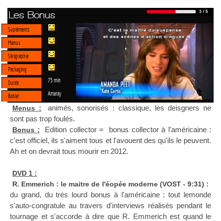
Les Bonus
Supléments
Menus
Sérigraphie
Packaging
75 min
Durée
Amaray
Boitier
animés, sonorisés : classique, les deisgners ne
Menus :
sont pas trop foulés.
Edition collector = bonus collector à l'américaine :
Bonus :
c'est officiel, ils s'aiment tous et l'avouent des qu'ils le peuvent.
Ah et on devrait tous mourir en 2012.
DVD 1 :
R. Emmerich : le maitre de l'éopée moderne (VOST - 9:31) :
du grand, du trés lourd bonus à l'américaine : tout lemonde
s'auto-congratule au travers d'interviews réalisés pendant le
tournage et s'accorde à dire que R. Emmerich est quand le