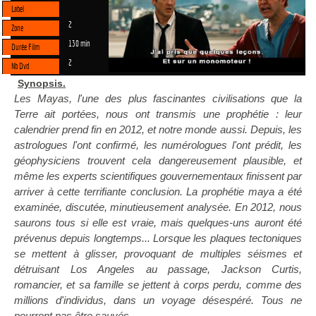
Label
2
Zone
130 min
Durée Film
2
Nb Dvd
Synopsis.
Les Mayas, l'une des plus fascinantes civilisations que la
Terre ait portées, nous ont transmis une prophétie : leur
calendrier prend fin en 2012, et notre monde aussi. Depuis, les
astrologues l'ont confirmé, les numérologues l'ont prédit, les
géophysiciens trouvent cela dangereusement plausible, et
même les experts scientifiques gouvernementaux finissent par
arriver à cette terrifiante conclusion. La prophétie maya a été
examinée, discutée, minutieusement analysée. En 2012, nous
saurons tous si elle est vraie, mais quelques-uns auront été
prévenus depuis longtemps... Lorsque les plaques tectoniques
se mettent à glisser, provoquant de multiples séismes et
détruisant Los Angeles au passage, Jackson Curtis,
romancier, et sa famille se jettent à corps perdu, comme des
millions d'individus, dans un voyage désespéré. Tous ne
pourront pas être sauvés...