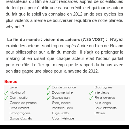
réalisateurs du film se sont rencardés auprès de scientifiques
de tout poil pour établir une cause crédible et qui tourne autour
du fait que le soleil va connaitre en 2012 un de ses cycles les
plus violents à même de boulverser l'équilibre de notre planète.
why not ?
N'ayez
La fin du monde : vision des acteurs (7:35 VOST) :
crainte les acteurs sont trop occupés à dire du bien de Roland
pour philosopher sur la fin du monde ! Il s'agit de prolonger le
making of en disant que chaque acteur était l'acteur parfait
pour ce rôle. Le 1er qui m'explique le rapport du bonus avec
son titre gagne une place pour la navette de 2012.
Bonus
Livret
Bande annonce
Biographies
Making of
Documentaire
Interviews
Com. audio
Scènes sup
Fin alternative
Galerie de photos
Story board
Multi-angle
Liens internet
Interface Rom
Jeux intéractifs
Filmographies
Clips vidéo
Bêtisier
Bonus Cachés
Court Metrage