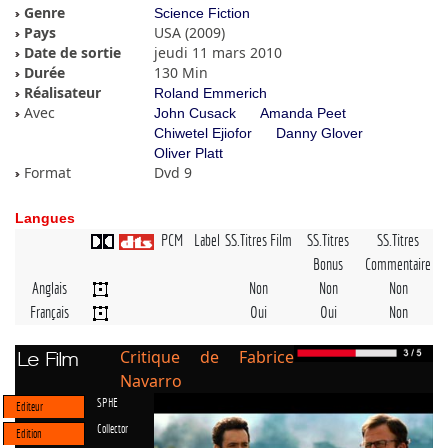
Genre
Science Fiction
Pays
USA (2009)
Date de sortie
jeudi 11 mars 2010
Durée
130 Min
Réalisateur
Roland Emmerich
Avec
John Cusack
Amanda Peet
Chiwetel Ejiofor
Danny Glover
Oliver Platt
Format
Dvd 9
Langues
PCM
Label
SS.Titres Film
SS.Titres
SS.Titres
Bonus
Commentaire
Anglais
Non
Non
Non
Français
Oui
Oui
Non
Critique de Fabrice
Le Film
Navarro
SPHE
Editeur
Collector
Edition