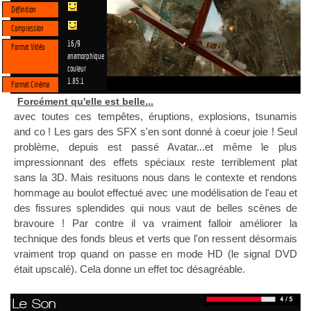
Définition
Compression
16/9
Format Vidéo
anamorphique
couleur
1.85:1
Format Cinéma
Forcément qu'elle est belle...
avec toutes ces tempêtes, éruptions, explosions, tsunamis
and co ! Les gars des SFX s'en sont donné à coeur joie ! Seul
problème, depuis est passé Avatar...et même le plus
impressionnant des effets spéciaux reste terriblement plat
sans la 3D. Mais resituons nous dans le contexte et rendons
hommage au boulot effectué avec une modélisation de l'eau et
des fissures splendides qui nous vaut de belles scènes de
bravoure ! Par contre il va vraiment falloir améliorer la
technique des fonds bleus et verts que l'on ressent désormais
vraiment trop quand on passe en mode HD (le signal DVD
était upscalé). Cela donne un effet toc désagréable.
Le Son